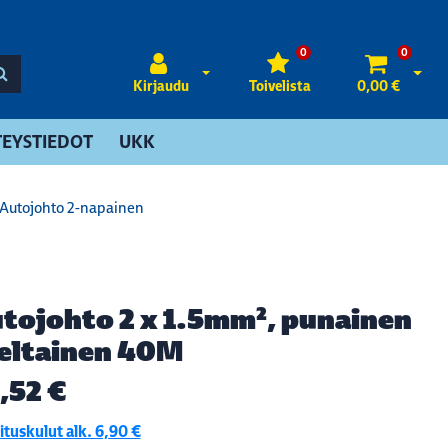
0
0
Avaa kirjautuminen
Avaa 
Kirjaudu
Toivelista
0,00 €
EYSTIEDOT
UKK
Autojohto 2-napainen
tojohto 2 x 1.5mm², punainen
keltainen 40M
,52 €
tuskulut alk. 6,90 €