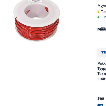
Myym
Tuo
Tuo
Mää
TE
Pakk
Tyyp
Tuote
Lisät
Jaa