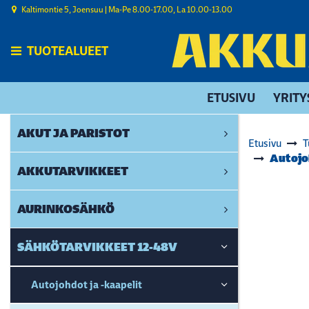
Siirry pääsisältöön
Kaltimontie 5, Joensuu | ​Ma-Pe 8.00-17.00, La 10.00-13.00
TUOTEALUEET
ETUSIVU
YRITY
AKUT JA PARISTOT
Etusivu
T
Autojo
AKKUTARVIKKEET
AURINKOSÄHKÖ
SÄHKÖTARVIKKEET 12-48V
Autojohdot ja -kaapelit