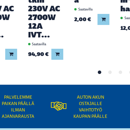
V AC
230V AC
h
Saatavilla
0W
2700W
2,00 €
Saat
Lisää koriin
12A
12,
..
IVT...
a
Saatavilla
94,90 €
Lisää koriin
Lisää koriin
PALVELEMME
AUTON AKUN
PAIKAN PÄÄLLÄ
OSTAJALLE
ILMAN
VAIHTOTYÖ
AJANVARAUSTA
KAUPAN PÄÄLLE