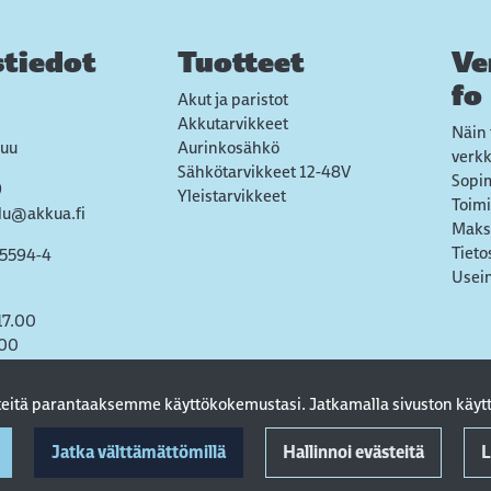
tiedot
Tuotteet
Ve
fo
Akut ja paristot
Akkutarvikkeet
Näin 
uu
Aurinkosähkö
verk
Sähkötarvikkeet 12-48V
Sopi
9
Yleistarvikkeet
Toimi
lu@akkua.fi
Maks
Tieto
55594-4
Usein
17.00
.00
steitä parantaaksemme käyttökokemustasi. Jatkamalla sivuston käytt
Jatka välttämättömillä
Hallinnoi evästeitä
L