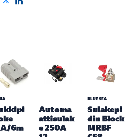
UA
BLUE SEA
ukkipi
Automa
Sulakepi
oke
attisulak
din Block
0A/6m
e 250A
MRBF
²
12-
CF8