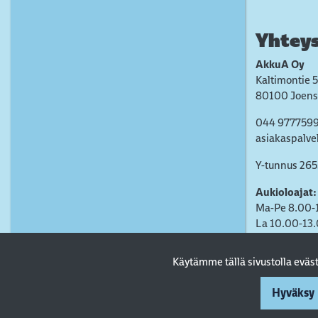
Yhteys
AkkuA Oy
Kaltimontie 5
80100 Joens
044 977759
asiakaspalve
Y-tunnus 26
Aukioloajat:
Ma-Pe 8.00-
La 10.00-13
Käytämme tällä sivustolla evä
Hyväksy