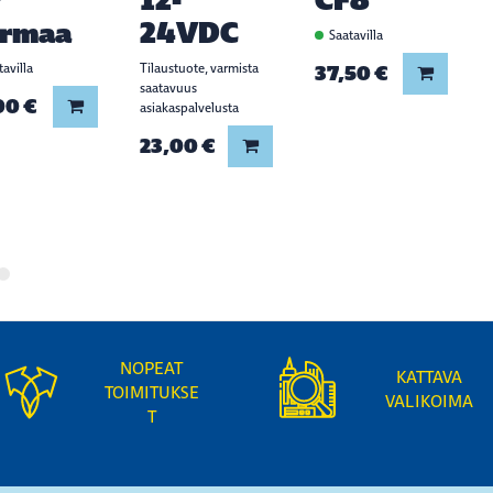
armaa
24VDC
Saatavilla
avilla
Tilaustuote, varmista
37,50 €
Lisää ko
saatavuus
00 €
Lisää koriin
asiakaspalvelusta
23,00 €
Lisää koriin
NOPEAT
KATTAVA
TOIMITUKSE
VALIKOIMA
T