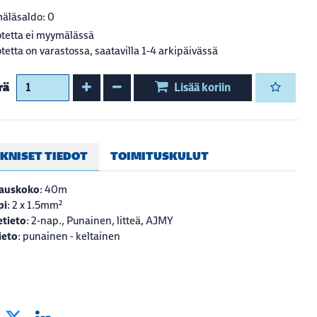
äläsaldo: 0
tetta ei myymälässä
tetta on varastossa, saatavilla 1-4 arkipäivässä
Kasvata määrää
Vähennä määrää
rä
Lisää koriin
KNISET TIEDOT
TOIMITUSKULUT
auskoko
: 40m
pi
: 2 x 1.5mm²
tieto
: 2-nap., Punainen, litteä, AJMY
ieto
: punainen - keltainen