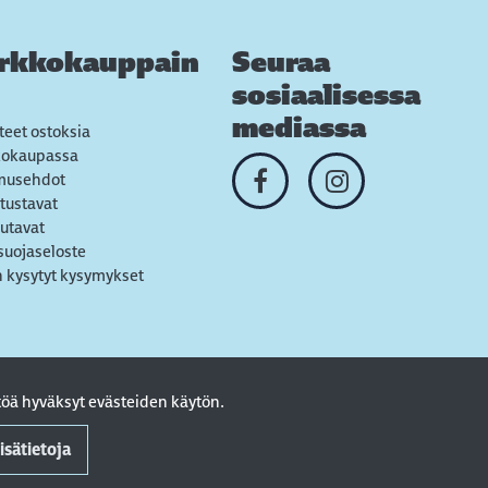
rkkokauppain
Seuraa
sosiaalisessa
mediassa
teet ostoksia
kokaupassa
musehdot
tustavat
utavat
suojaseloste
 kysytyt kysymykset
öä hyväksyt evästeiden käytön.
isätietoja