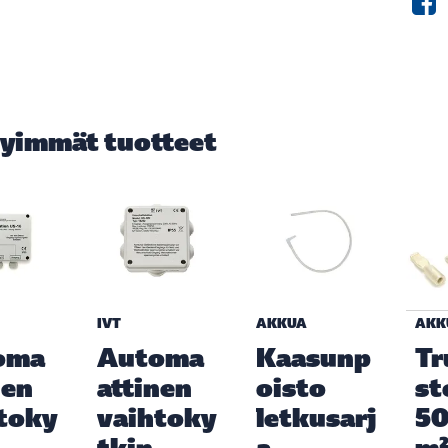
yimmät tuotteet
IVT
AKKUA
AKK
oma
Automa
Kaasunp
Tr
nen
attinen
oisto
st
toky
vaihtoky
letkusarj
5
tkin
a
m