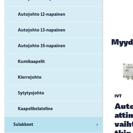
Autojohto 12-napainen
Autojohto 13-napainen
Myyd
Autojohto 15-napainen
Kumikaapelit
Kierrejohto
Sytytysjohto
IVT
Aut
Kaapelikelateline
atti
vaih
Sulakkeet
tkin