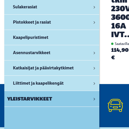
230
Sulakerasiat
360
Pistokkeet ja rasiat
16A
IVT.
Kaapelipuristimet
Saatavill
114,90
Asennustarvikkeet
€
Katkaisijat ja päävirtakytkimet
Liittimet ja kaapelikengät
YLEISTARVIKKEET