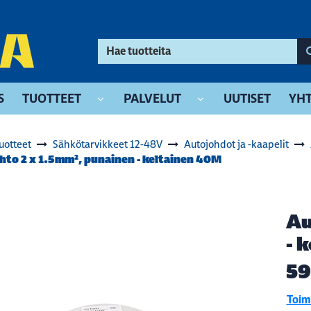
S
TUOTTEET
PALVELUT
UUTISET
YHT
uotteet
Sähkötarvikkeet 12-48V
Autojohdot ja -kaapelit
hto 2 x 1.5mm², punainen - keltainen 40M
Au
- 
59
Toimi