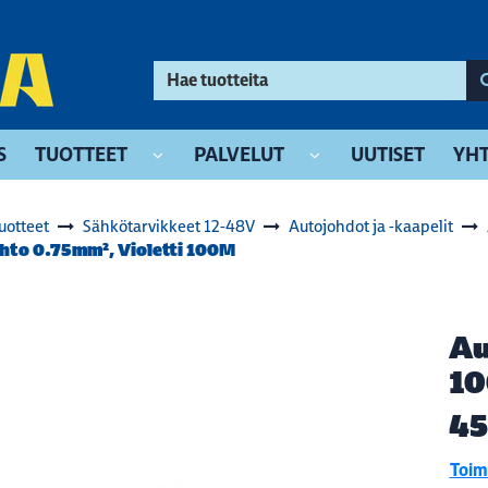
S
TUOTTEET
PALVELUT
UUTISET
YHT
uotteet
Sähkötarvikkeet 12-48V
Autojohdot ja -kaapelit
hto 0.75mm², Violetti 100M
Au
1
45
Toimi