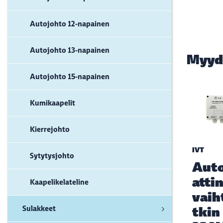
Autojohto 12-napainen
Autojohto 13-napainen
Myyd
Autojohto 15-napainen
Kumikaapelit
Kierrejohto
IVT
Sytytysjohto
Aut
atti
Kaapelikelateline
vaih
Sulakkeet
tkin