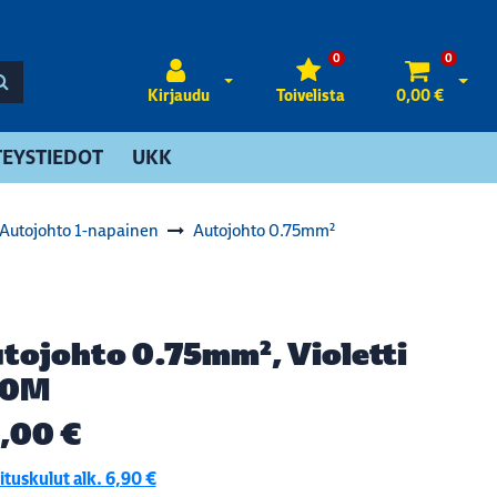
0
0
Avaa kirjautuminen
Avaa 
Kirjaudu
Toivelista
0,00 €
EYSTIEDOT
UKK
Autojohto 1-napainen
Autojohto 0.75mm²
tojohto 0.75mm², Violetti
00M
,00 €
tuskulut alk. 6,90 €