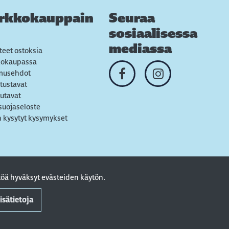
rkkokauppain
Seuraa
sosiaalisessa
mediassa
teet ostoksia
kokaupassa
musehdot
tustavat
utavat
suojaseloste
 kysytyt kysymykset
öä hyväksyt evästeiden käytön.
isätietoja
. Powered by
atFlow Oy