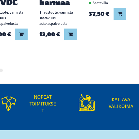
4VDC
harmaa
Saatavilla
tuote, varmista
Tilaustuote, varmista
37,50 €
Lisää ko
vuus
saatavuus
spalvelusta
asiakaspalvelusta
00 €
12,00 €
Lisää koriin
Lisää koriin
NOPEAT
KATTAVA
TOIMITUKSE
VALIKOIMA
T