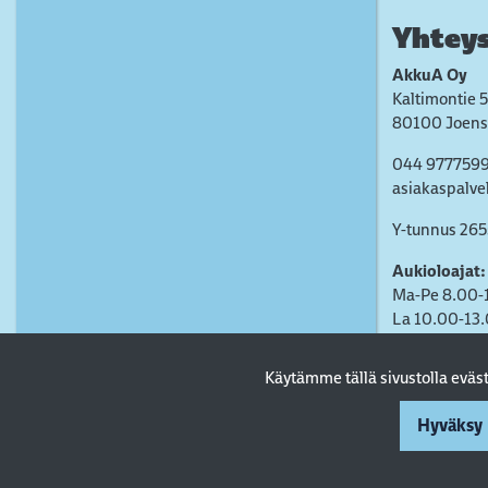
Yhteys
AkkuA Oy
Kaltimontie 5
80100 Joens
044 977759
asiakaspalve
Y-tunnus 26
Aukioloajat:
Ma-Pe 8.00-
La 10.00-13
Käytämme tällä sivustolla evä
Hyväksy