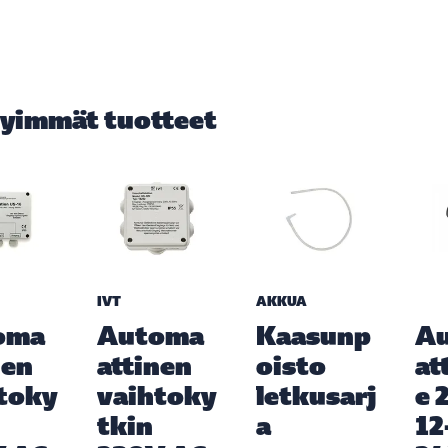
yimmät tuotteet
IVT
AKKUA
oma
Automa
Kaasunp
A
nen
attinen
oisto
at
toky
vaihtoky
letkusarj
e 
tkin
a
12