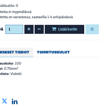
äläsaldo: 0
tetta ei myymälässä
tetta on varastossa, saatavilla 1-4 arkipäivässä
Kasvata määrää
Vähennä määrää
rä
Lisää koriin
KNISET TIEDOT
TOIMITUSKULUT
auskoko
: 100
pi
: 0.75mm²
tieto
: Violetti