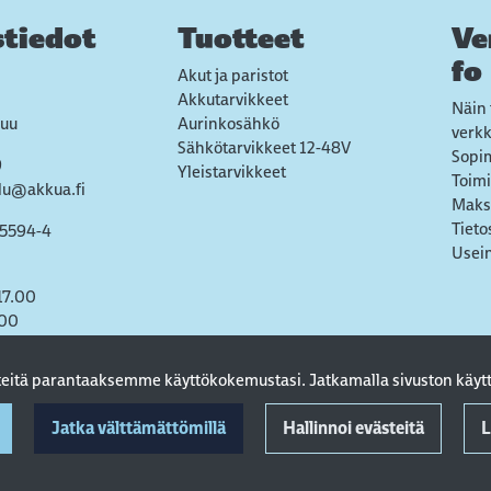
tiedot
Tuotteet
Ve
fo
Akut ja paristot
Akkutarvikkeet
Näin 
uu
Aurinkosähkö
verk
Sähkötarvikkeet 12-48V
Sopi
9
Yleistarvikkeet
Toimi
lu@akkua.fi
Maks
Tieto
55594-4
Usein
17.00
.00
steitä parantaaksemme käyttökokemustasi. Jatkamalla sivuston käytt
Jatka välttämättömillä
Hallinnoi evästeitä
L
© 2022 AkkuA Oy. All rights reserved