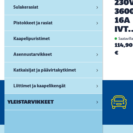
230
Sulakerasiat
360
16A
Pistokkeet ja rasiat
IVT.
Kaapelipuristimet
Saatavill
114,90
€
Asennustarvikkeet
Katkaisijat ja päävirtakytkimet
Liittimet ja kaapelikengät
YLEISTARVIKKEET