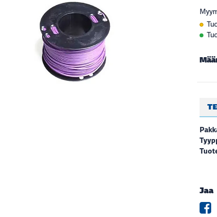
Myym
Tuo
Tuo
Mää
TE
Pakk
Tyyp
Tuote
Jaa