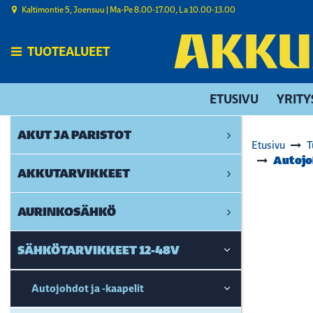
Siirry pääsisältöön
Kaltimontie 5, Joensuu | ​Ma-Pe 8.00-17.00, La 10.00-13.00
TUOTEALUEET
ETUSIVU
YRITY
AKUT JA PARISTOT
Etusivu
T
Autojo
AKKUTARVIKKEET
AURINKOSÄHKÖ
SÄHKÖTARVIKKEET 12-48V
Autojohdot ja -kaapelit