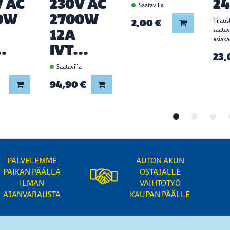
V AC
230V AC
2
Saatavilla
0W
2700W
2,00 €
Tilaus
Lisää koriin
12A
saata
asiaka
..
IVT...
23,
a
Saatavilla
94,90 €
Lisää koriin
Lisää koriin
PALVELEMME
AUTON AKUN
PAIKAN PÄÄLLÄ
OSTAJALLE
ILMAN
VAIHTOTYÖ
AJANVARAUSTA
KAUPAN PÄÄLLE