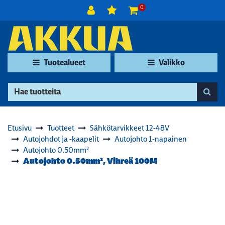
Siirry pääsisältöön
0
Tuotealueet
Valikko
Etusivu
Tuotteet
Sähkötarvikkeet 12-48V
Autojohdot ja -kaapelit
Autojohto 1-napainen
Autojohto 0.50mm²
Autojohto 0.50mm², Vihreä 100M