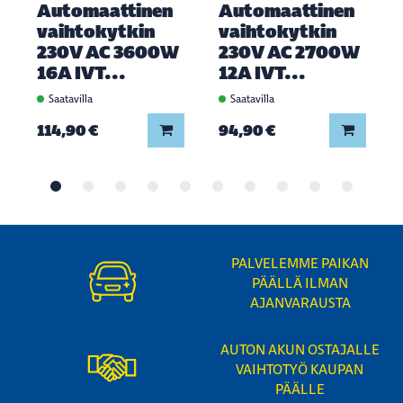
Automaattinen
Automaattinen
vaihtokytkin
vaihtokytkin
230V AC 3600W
230V AC 2700W
16A IVT...
12A IVT...
Saatavilla
Saatavilla
Lisää koriin
Lisää ko
114,90 €
94,90 €
PALVELEMME PAIKAN
PÄÄLLÄ ILMAN
AJANVARAUSTA
AUTON AKUN OSTAJALLE
VAIHTOTYÖ KAUPAN
PÄÄLLE