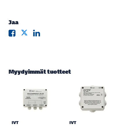
Jaa
Myydyimmät tuotteet
IVT
IVT