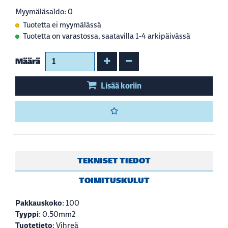
Myymäläsaldo: 0
Tuotetta ei myymälässä
Tuotetta on varastossa, saatavilla 1-4 arkipäivässä
Kasvata määrää
Vähennä määrää
Määrä
Lisää koriin
TEKNISET TIEDOT
TOIMITUSKULUT
Pakkauskoko
: 100
Tyyppi
: 0.50mm2
Tuotetieto
: Vihreä