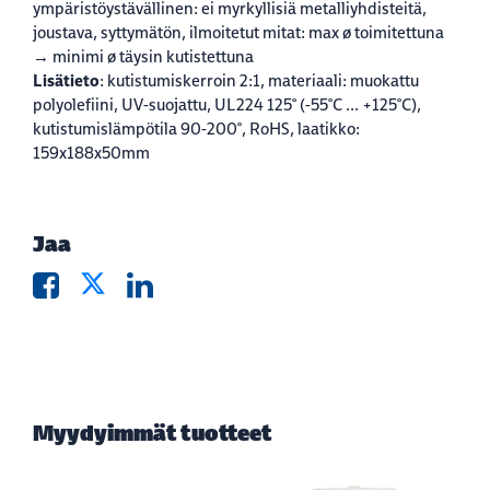
ympäristöystävällinen: ei myrkyllisiä metalliyhdisteitä,
joustava, syttymätön, ilmoitetut mitat: max ø toimitettuna
→ minimi ø täysin kutistettuna
Lisätieto
: kutistumiskerroin 2:1, materiaali: muokattu
polyolefiini, UV-suojattu, UL224 125° (-55°C ... +125°C),
kutistumislämpötila 90-200°, RoHS, laatikko:
159x188x50mm
Jaa
Myydyimmät tuotteet