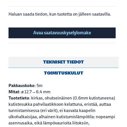
Haluan saada tiedon, kun tuotetta on jälleen saatavilla.
Avaa saatavuuskyselylomake
TEKNISET TIEDOT
TOIMITUSKULUT
Pakkauskoko
: 5m
Mitat
: ø 12.7→6.4 mm
Tuotetieto
: kirkas, ohutseinäinen (0.6mm kutistuneena)
kutistesukka pahvilaatikkoon kelattuna, eristää, auttaa
tunnistamisessa (eri värit), ei kasvata kaapelin
ulkohalkaisijaa, alhainen kutistumislämpötila: nopeampi
asennusaika, eikä lämpövaurioita liitoksiin,