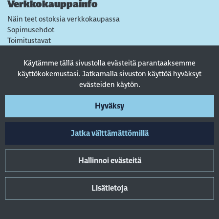
Verkkokauppainfo
Näin teet ostoksia verkkokaupassa
Sopimusehdot
Toimitustavat
Maksutavat
Tietosuojaseloste
Käytämme tällä sivustolla evästeitä parantaaksemme
Usein kysytyt kysymykset
käyttökokemustasi. Jatkamalla sivuston käyttöä hyväksyt
evästeiden käytön.
Seuraa sosiaalisessa mediassa
Hyväksy
Jatka välttämättömillä
Hallinnoi evästeitä
Lisätietoja
© 2022 AkkuA Oy. All rights reserved. Powered by
atFlow Oy