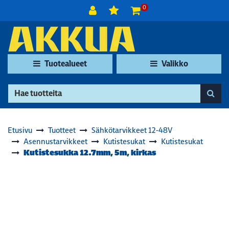
Siirry pääsisältöön
0
Tuotealueet
Valikko
Etusivu
Tuotteet
Sähkötarvikkeet 12-48V
Asennustarvikkeet
Kutistesukat
Kutistesukat
Kutistesukka 12.7mm, 5m, kirkas