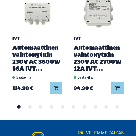
IVT
IVT
Automaattinen
Automaattinen
vaihtokytkin
vaihtokytkin
230V AC 3600W
230V AC 2700W
16A IVT...
12A IVT...
Saatavilla
Saatavilla
Lisää koriin
Lisää ko
114,90 €
94,90 €
PALVELEMME PAIKAN