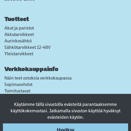
Tuotteet
Akut ja paristot
Akkutarvikkeet
Aurinkosähkö
Sähkötarvikkeet 12-48V
Yleistarvikkeet
Verkkokauppainfo
Näin teet ostoksia verkkokaupassa
Sopimusehdot
Toimitustavat
Maksutavat
Tietosuojaseloste
Käytämme tällä sivustolla evästeitä parantaaksemme
Usein kysytyt kysymykset
käyttökokemustasi. Jatkamalla sivuston käyttöä hyväksyt
evästeiden käytön.
Seuraa sosiaalisessa mediassa
Hyväksy