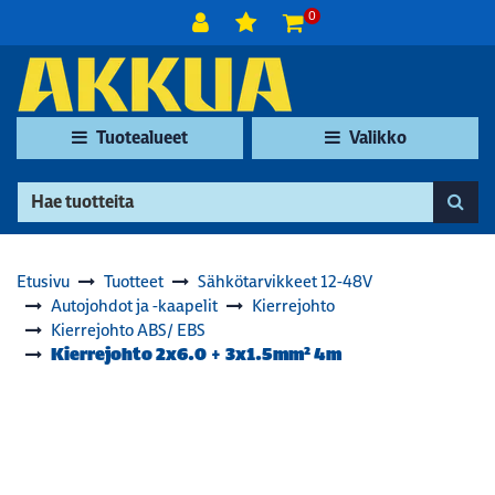
Siirry pääsisältöön
0
Tuotealueet
Valikko
Etusivu
Tuotteet
Sähkötarvikkeet 12-48V
Autojohdot ja -kaapelit
Kierrejohto
Kierrejohto ABS/ EBS
Kierrejohto 2x6.0 + 3x1.5mm² 4m