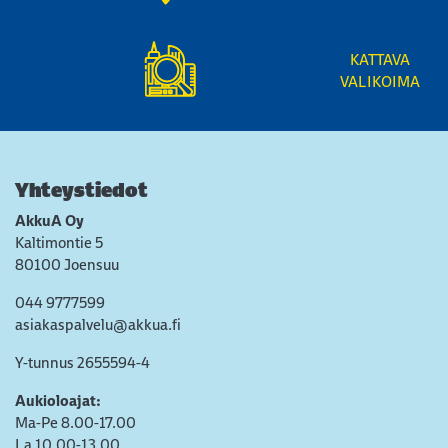
KATTAVA
VALIKOIMA
Yhteystiedot
AkkuA Oy
Kaltimontie 5
80100 Joensuu
044 9777599
asiakaspalvelu@akkua.fi
Y-tunnus 2655594-4
Aukioloajat:
Ma-Pe 8.00-17.00
La 10.00-13.00