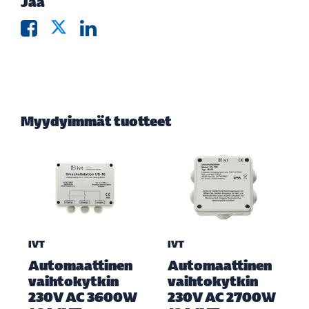
Jaa
Myydyimmät tuotteet
IVT
IVT
Automaattinen
Automaattinen
vaihtokytkin
vaihtokytkin
230V AC 3600W
230V AC 2700W