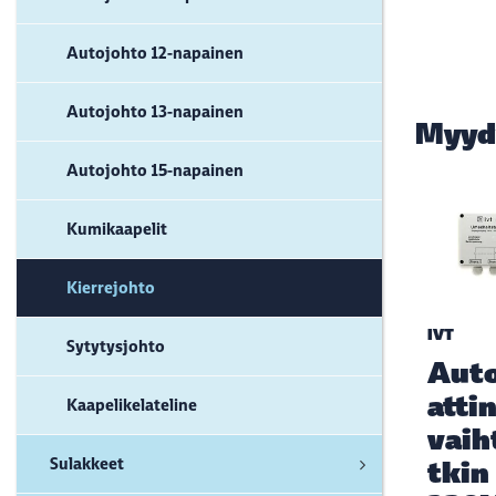
Autojohto 12-napainen
Autojohto 13-napainen
Myyd
Autojohto 15-napainen
Kumikaapelit
Kierrejohto
IVT
Sytytysjohto
Aut
atti
Kaapelikelateline
vaih
Sulakkeet
tkin