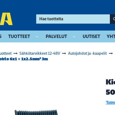
S
TUOTTEET
PALVELUT
UUTISET
YHT
uotteet
Sähkötarvikkeet 12-48V
Autojohdot ja -kaapelit
johto 6x1 + 1x2.5mm² 3m
Ki
50
Toimi