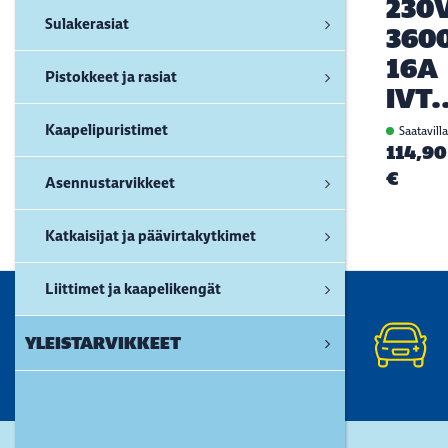
230
Sulakerasiat
360
16A
Pistokkeet ja rasiat
IVT.
Kaapelipuristimet
Saatavill
114,90
€
Asennustarvikkeet
Katkaisijat ja päävirtakytkimet
Liittimet ja kaapelikengät
YLEISTARVIKKEET