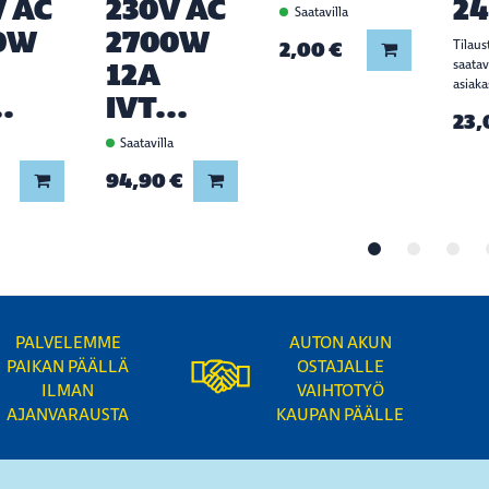
V AC
230V AC
2
Saatavilla
0W
2700W
2,00 €
Tilaus
Lisää koriin
12A
saata
asiaka
..
IVT...
23,
a
Saatavilla
94,90 €
Lisää koriin
Lisää koriin
PALVELEMME
AUTON AKUN
PAIKAN PÄÄLLÄ
OSTAJALLE
ILMAN
VAIHTOTYÖ
AJANVARAUSTA
KAUPAN PÄÄLLE