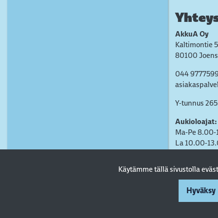
Yhteys
AkkuA Oy
Kaltimontie 5
80100 Joens
044 977759
asiakaspalve
Y-tunnus 26
Aukioloajat:
Ma-Pe 8.00-
La 10.00-13
Käytämme tällä sivustolla evä
Hyväksy