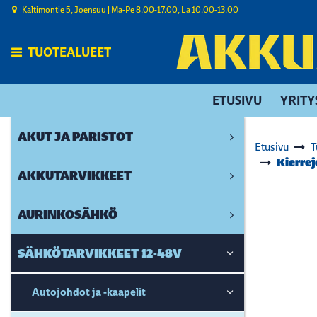
Siirry pääsisältöön
Kaltimontie 5, Joensuu | ​Ma-Pe 8.00-17.00, La 10.00-13.00
TUOTEALUEET
ETUSIVU
YRITY
AKUT JA PARISTOT
Etusivu
T
Kierre
AKKUTARVIKKEET
AURINKOSÄHKÖ
SÄHKÖTARVIKKEET 12-48V
Autojohdot ja -kaapelit