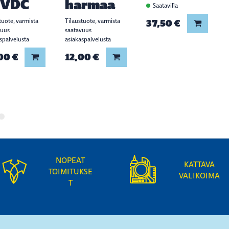
4VDC
harmaa
Saatavilla
tuote, varmista
Tilaustuote, varmista
37,50 €
Lisää ko
vuus
saatavuus
spalvelusta
asiakaspalvelusta
00 €
12,00 €
Lisää koriin
Lisää koriin
NOPEAT
KATTAVA
TOIMITUKSE
VALIKOIMA
T