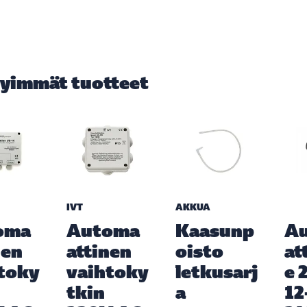
yimmät tuotteet
IVT
AKKUA
oma
Automa
Kaasunp
A
nen
attinen
oisto
at
toky
vaihtoky
letkusarj
e 
tkin
a
12