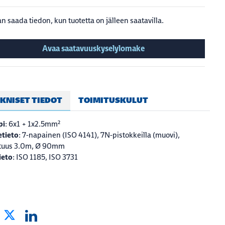
n saada tiedon, kun tuotetta on jälleen saatavilla.
Avaa saatavuuskyselylomake
KNISET TIEDOT
TOIMITUSKULUT
pi
: 6x1 + 1x2.5mm²
tieto
: 7-napainen (ISO 4141), 7N-pistokkeilla (muovi),
ituus 3.0m, Ø 90mm
ieto
: ISO 1185, ISO 3731