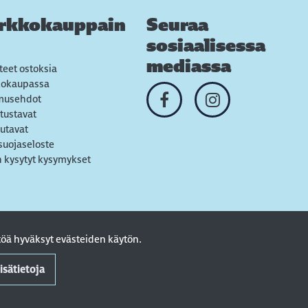
rkkokauppain
Seuraa
sosiaalisessa
mediassa
teet ostoksia
kokaupassa
musehdot
tustavat
utavat
suojaseloste
 kysytyt kysymykset
öä hyväksyt evästeiden käytön.
isätietoja
. Powered by
atFlow Oy