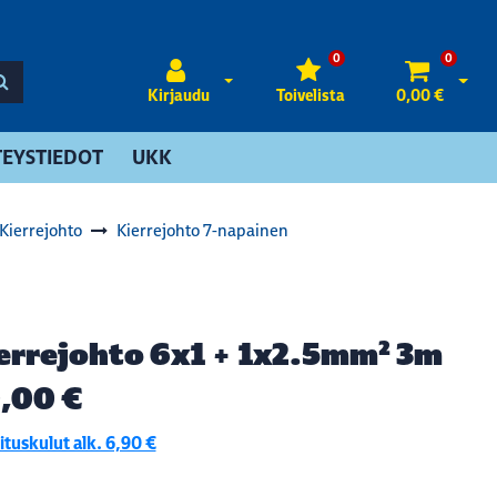
0
0
Avaa kirjautuminen
Avaa 
Kirjaudu
Toivelista
0,00 €
EYSTIEDOT
UKK
Kierrejohto
Kierrejohto 7-napainen
errejohto 6x1 + 1x2.5mm² 3m
,00 €
tuskulut alk. 6,90 €