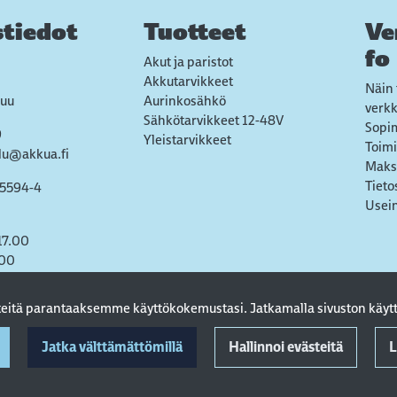
tiedot
Tuotteet
Ve
fo
Akut ja paristot
Akkutarvikkeet
Näin 
uu
Aurinkosähkö
verk
Sähkötarvikkeet 12-48V
Sopi
9
Yleistarvikkeet
Toimi
lu@akkua.fi
Maks
Tieto
55594-4
Usein
17.00
.00
steitä parantaaksemme käyttökokemustasi. Jatkamalla sivuston käytt
Jatka välttämättömillä
Hallinnoi evästeitä
L
© 2022 AkkuA Oy. All rights reserved