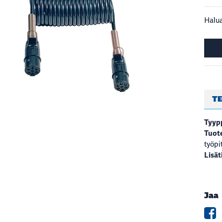
Halua
TE
Tyyp
Tuote
työp
Lisät
Jaa