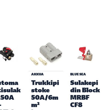
AKKUA
BLUE SEA
utoma
Trukkipi
Sulakepi
tisulak
stoke
din Block
250A
50A/6m
MRBF
-
m²
CF8