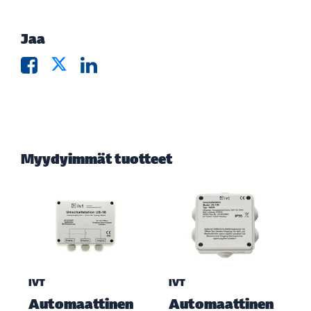
Jaa
Myydyimmät tuotteet
IVT
IVT
Automaattinen
Automaattinen