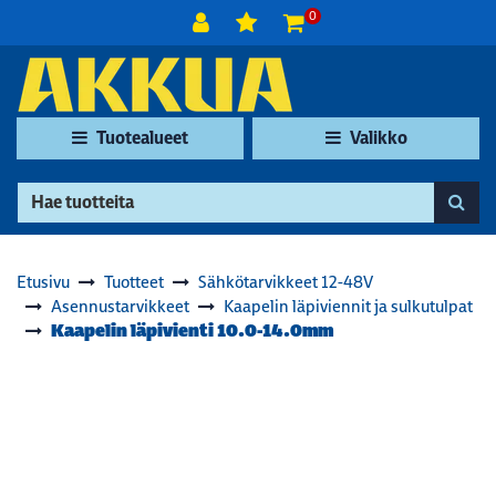
Siirry pääsisältöön
0
Tuotealueet
Valikko
Etusivu
Tuotteet
Sähkötarvikkeet 12-48V
Asennustarvikkeet
Kaapelin läpiviennit ja sulkutulpat
Kaapelin läpivienti 10.0-14.0mm