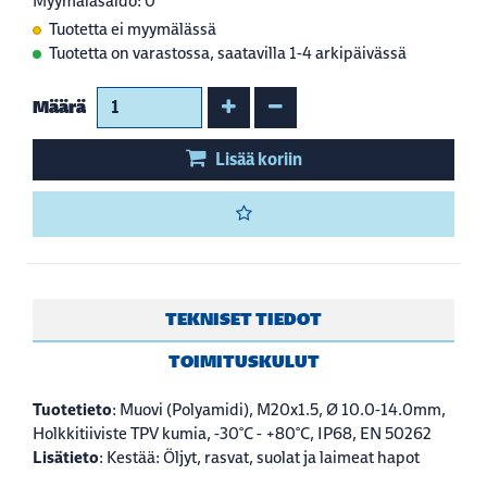
Myymäläsaldo: 0
Tuotetta ei myymälässä
Tuotetta on varastossa, saatavilla 1-4 arkipäivässä
Kasvata määrää
Vähennä määrää
Määrä
Lisää koriin
TEKNISET TIEDOT
TOIMITUSKULUT
Tuotetieto
: Muovi (Polyamidi), M20x1.5, Ø 10.0-14.0mm,
Holkkitiiviste TPV kumia, -30°C - +80°C, IP68, EN 50262
Lisätieto
: Kestää: Öljyt, rasvat, suolat ja laimeat hapot