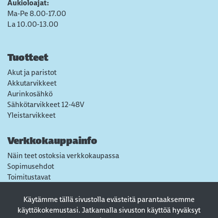
Aukioloajat:
Ma-Pe 8.00-17.00
La 10.00-13.00
Tuotteet
Akut ja paristot
Akkutarvikkeet
Aurinkosähkö
Sähkötarvikkeet 12-48V
Yleistarvikkeet
Verkkokauppainfo
Näin teet ostoksia verkkokaupassa
Sopimusehdot
Toimitustavat
Maksutavat
Tietosuojaseloste
Käytämme tällä sivustolla evästeitä parantaaksemme
Usein kysytyt kysymykset
käyttökokemustasi. Jatkamalla sivuston käyttöä hyväksyt