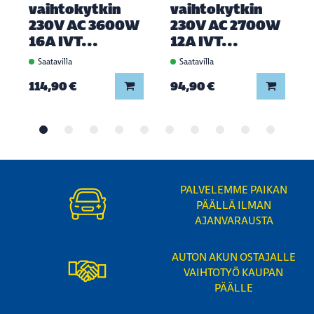
vaihtokytkin
vaihtokytkin
230V AC 3600W
230V AC 2700W
16A IVT...
12A IVT...
Saatavilla
Saatavilla
Lisää koriin
Lisää ko
114,90 €
94,90 €
PALVELEMME PAIKAN
PÄÄLLÄ ILMAN
AJANVARAUSTA
AUTON AKUN OSTAJALLE
VAIHTOTYÖ KAUPAN
PÄÄLLE