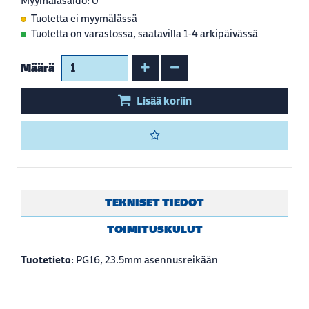
Myymäläsaldo: 0
Tuotetta ei myymälässä
Tuotetta on varastossa, saatavilla 1-4 arkipäivässä
Kasvata määrää
Vähennä määrää
Määrä
Lisää koriin
TEKNISET TIEDOT
TOIMITUSKULUT
Tuotetieto
: PG16, 23.5mm asennusreikään