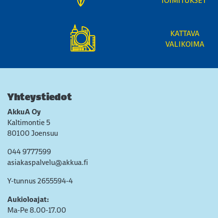
TOIMITUKSET
KATTAVA
VALIKOIMA
Yhteystiedot
AkkuA Oy
Kaltimontie 5
80100 Joensuu
044 9777599
asiakaspalvelu@akkua.fi
Y-tunnus 2655594-4
Aukioloajat:
Ma-Pe 8.00-17.00