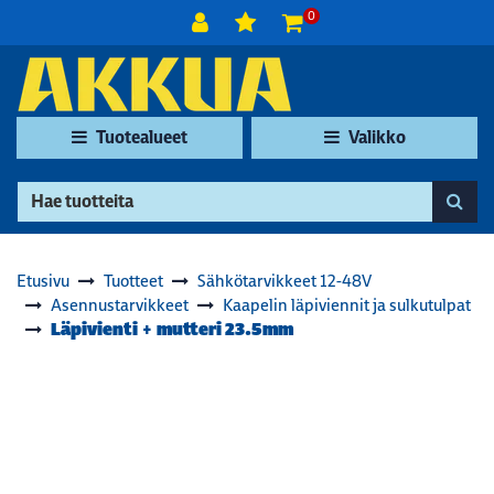
Siirry pääsisältöön
0
Tuotealueet
Valikko
Etusivu
Tuotteet
Sähkötarvikkeet 12-48V
Asennustarvikkeet
Kaapelin läpiviennit ja sulkutulpat
Läpivienti + mutteri 23.5mm