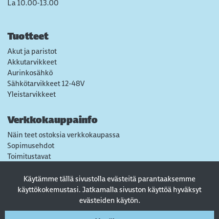
La 10.00-13.00
Tuotteet
Akut ja paristot
Akkutarvikkeet
Aurinkosähkö
Sähkötarvikkeet 12-48V
Yleistarvikkeet
Verkkokauppainfo
Näin teet ostoksia verkkokaupassa
Sopimusehdot
Toimitustavat
Maksutavat
Tietosuojaseloste
Käytämme tällä sivustolla evästeitä parantaaksemme
Usein kysytyt kysymykset
käyttökokemustasi. Jatkamalla sivuston käyttöä hyväksyt
evästeiden käytön.