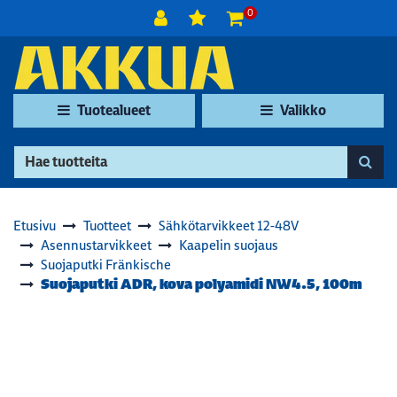
Siirry pääsisältöön
0
Tuotealueet
Valikko
Etusivu
Tuotteet
Sähkötarvikkeet 12-48V
Asennustarvikkeet
Kaapelin suojaus
Suojaputki Fränkische
Suojaputki ADR, kova polyamidi NW4.5, 100m