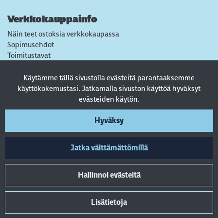
Verkkokauppainfo
Näin teet ostoksia verkkokaupassa
Sopimusehdot
Toimitustavat
Maksutavat
Tietosuojaseloste
Käytämme tällä sivustolla evästeitä parantaaksemme
Usein kysytyt kysymykset
käyttökokemustasi. Jatkamalla sivuston käyttöä hyväksyt
evästeiden käytön.
Seuraa sosiaalisessa mediassa
Hyväksy
Jatka välttämättömillä
Hallinnoi evästeitä
Lisätietoja