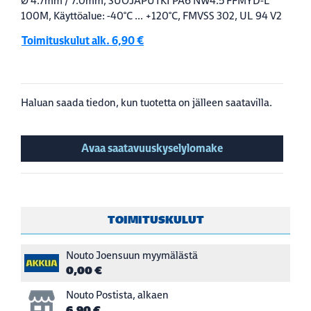
Ø 4.7mm / 7.0mm, SUOJAPUTKI PA6 NW4.5 FFMYD-L
100M, Käyttöalue: -40°C ... +120°C, FMVSS 302, UL 94 V2
Toimituskulut alk. 6,90 €
Haluan saada tiedon, kun tuotetta on jälleen saatavilla.
Avaa saatavuuskyselylomake
TOIMITUSKULUT
Nouto Joensuun myymälästä
0,00 €
Nouto Postista, alkaen
6,90 €