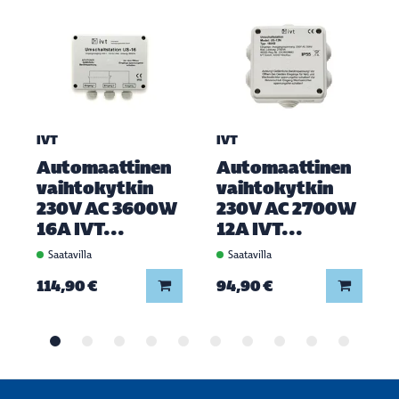
IVT
IVT
Automaattinen
Automaattinen
vaihtokytkin
vaihtokytkin
230V AC 3600W
230V AC 2700W
16A IVT...
12A IVT...
Saatavilla
Saatavilla
Lisää koriin
Lisää ko
114,90 €
94,90 €