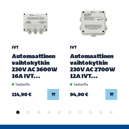
IVT
IVT
Automaattinen
Automaattinen
vaihtokytkin
vaihtokytkin
230V AC 3600W
230V AC 2700W
16A IVT...
12A IVT...
Saatavilla
Saatavilla
Lisää koriin
Lisää ko
114,90 €
94,90 €