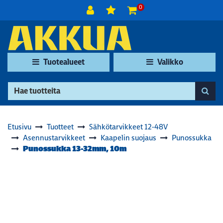
Siirry pääsisältöön
0
Tuotealueet
Valikko
Etusivu
Tuotteet
Sähkötarvikkeet 12-48V
Asennustarvikkeet
Kaapelin suojaus
Punossukka
Punossukka 13-32mm, 10m