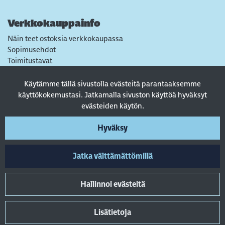
Verkkokauppainfo
Näin teet ostoksia verkkokaupassa
Sopimusehdot
Toimitustavat
Maksutavat
Tietosuojaseloste
Käytämme tällä sivustolla evästeitä parantaaksemme
Usein kysytyt kysymykset
käyttökokemustasi. Jatkamalla sivuston käyttöä hyväksyt
evästeiden käytön.
Seuraa sosiaalisessa mediassa
Hyväksy
Jatka välttämättömillä
Hallinnoi evästeitä
Lisätietoja