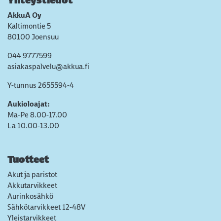
Yhteystiedot
AkkuA Oy
Kaltimontie 5
80100 Joensuu
044 9777599
asiakaspalvelu@akkua.fi
Y-tunnus 2655594-4
Aukioloajat:
Ma-Pe 8.00-17.00
La 10.00-13.00
Tuotteet
Akut ja paristot
Akkutarvikkeet
Aurinkosähkö
Sähkötarvikkeet 12-48V
Yleistarvikkeet