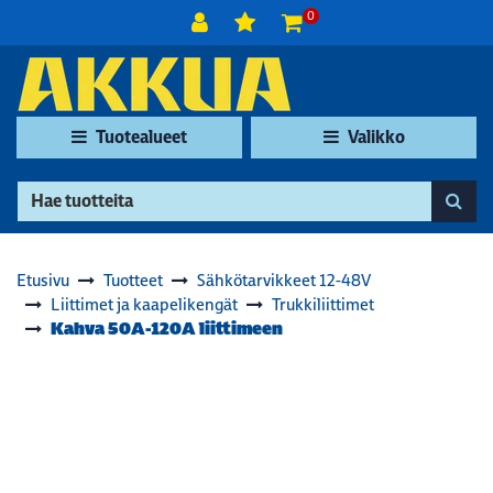
Siirry pääsisältöön
0
Tuotealueet
Valikko
Etusivu
Tuotteet
Sähkötarvikkeet 12-48V
Liittimet ja kaapelikengät
Trukkiliittimet
Kahva 50A-120A liittimeen