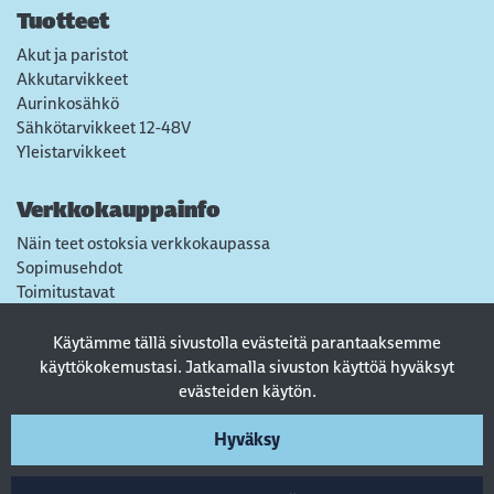
Tuotteet
Akut ja paristot
Akkutarvikkeet
Aurinkosähkö
Sähkötarvikkeet 12-48V
Yleistarvikkeet
Verkkokauppainfo
Näin teet ostoksia verkkokaupassa
Sopimusehdot
Toimitustavat
Maksutavat
Tietosuojaseloste
Käytämme tällä sivustolla evästeitä parantaaksemme
Usein kysytyt kysymykset
käyttökokemustasi. Jatkamalla sivuston käyttöä hyväksyt
evästeiden käytön.
Seuraa sosiaalisessa mediassa
Hyväksy