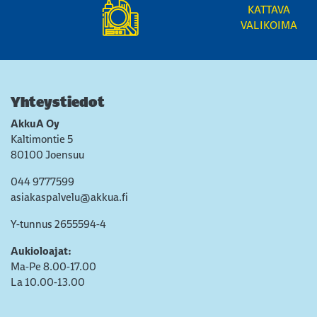
KATTAVA
VALIKOIMA
Yhteystiedot
AkkuA Oy
Kaltimontie 5
80100 Joensuu
044 9777599
asiakaspalvelu@akkua.fi
Y-tunnus 2655594-4
Aukioloajat:
Ma-Pe 8.00-17.00
La 10.00-13.00