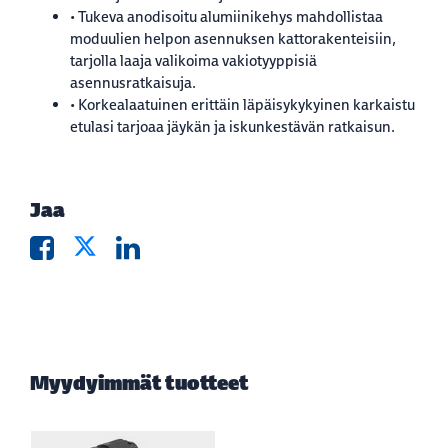
• Tukeva anodisoitu alumiinikehys mahdollistaa
moduulien helpon asennuksen kattorakenteisiin,
tarjolla laaja valikoima vakiotyyppisiä
asennusratkaisuja.
• Korkealaatuinen erittäin läpäisykykyinen karkaistu
etulasi tarjoaa jäykän ja iskunkestävän ratkaisun.
Jaa
Myydyimmät tuotteet