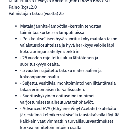
Mitat Pituus x Leveys x Korkeus (mm)
1485 x 668 x 30
Paino (kg)
12,0
Valmistajan takuu (vuotta)
25
Matala jännite-lämpötila -kerroin tehostaa
toimintaa korkeissa lämpötiloissa.
• Poikkeuksellisen hyvä suorituskyky matalan tason
valaistusolosuhteissa ja hyvä herkkyys valolle läpi
koko auringonsäteilyn spektrin.
• 25 vuoden rajoitettu takuu lähtötehon ja
suorituskyvyn osalta.
• 5 vuoden rajoitettu takuku materiaalien ja
kokoonpanon osalta.
• Suljettu, vesitiivis, monitoimintoinen liitäntärasia
takaa erinomaisen turvallisuuden.
• Suorituskykyinen ohitusdiodi minimoi
varjostumisesta aiheutuvat tehohäviöt.
• Advanced EVA (Ethylene Vinyl Acetate) -koteloitu
järjestelmä kolmikerroksisella taustakalvolla täyttää
kaikkein vaativimmatkin turvallisuusvaatimukset
korkeajännitetoimintojen osalta.