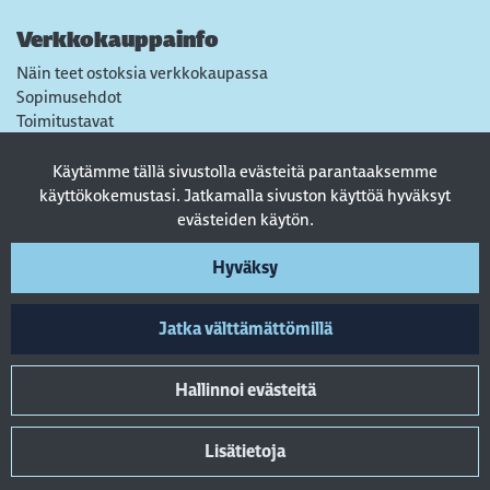
Verkkokauppainfo
Näin teet ostoksia verkkokaupassa
Sopimusehdot
Toimitustavat
Maksutavat
Tietosuojaseloste
Käytämme tällä sivustolla evästeitä parantaaksemme
Usein kysytyt kysymykset
käyttökokemustasi. Jatkamalla sivuston käyttöä hyväksyt
evästeiden käytön.
Seuraa sosiaalisessa mediassa
Hyväksy
Jatka välttämättömillä
Hallinnoi evästeitä
Lisätietoja