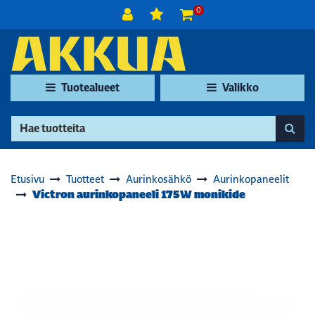
Siirry pääsisältöön
0
Tuotealueet
Valikko
Etusivu
Tuotteet
Aurinkosähkö
Aurinkopaneelit
Victron aurinkopaneeli 175W monikide