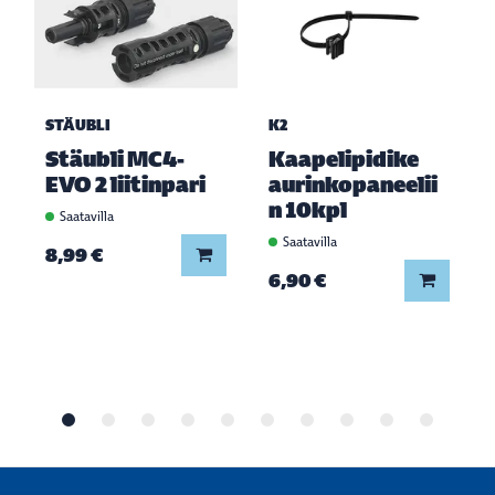
STÄUBLI
K2
Stäubli MC4-
Kaapelipidike
EVO 2 liitinpari
aurinkopaneelii
n 10kpl
Saatavilla
Saatavilla
Lisää koriin
8,99 €
Lisää ko
6,90 €