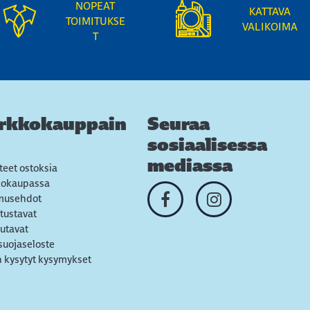
NOPEAT
KATTAVA
TOIMITUKSE
VALIKOIMA
T
rkkokauppain
Seuraa
sosiaalisessa
mediassa
teet ostoksia
kokaupassa
musehdot
tustavat
utavat
suojaseloste
 kysytyt kysymykset