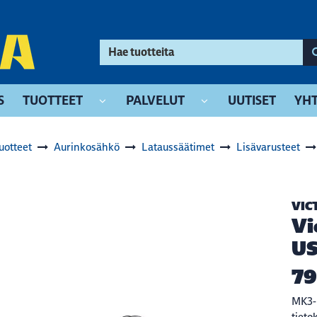
S
TUOTTEET
PALVELUT
UUTISET
YHT
uotteet
Aurinkosähkö
Lataussäätimet
Lisävarusteet
VIC
Vi
U
79
MK3-U
tieto