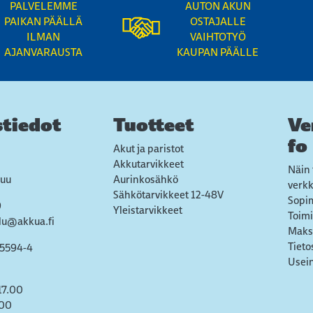
PALVELEMME
AUTON AKUN
PAIKAN PÄÄLLÄ
OSTAJALLE
ILMAN
VAIHTOTYÖ
AJANVARAUSTA
KAUPAN PÄÄLLE
tiedot
Tuotteet
Ve
fo
Akut ja paristot
Akkutarvikkeet
Näin 
uu
Aurinkosähkö
verk
Sähkötarvikkeet 12-48V
Sopi
9
Yleistarvikkeet
Toimi
lu@akkua.fi
Maks
Tieto
55594-4
Usein
17.00
.00