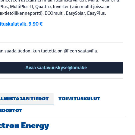
Plus, MultiPlus-II, Quattro, Inverter (vain mallit joissa on
s-tietoliikenneportti), ECOmulti, EasySolar, EasyPlus.
tuskulut alk. 9,90 €
n saada tiedon, kun tuotetta on jälleen saatavilla.
Avaa saatavuuskyselylomake
LMISTAJAN TIEDOT
TOIMITUSKULUT
IEDOSTOT
ctron Energy