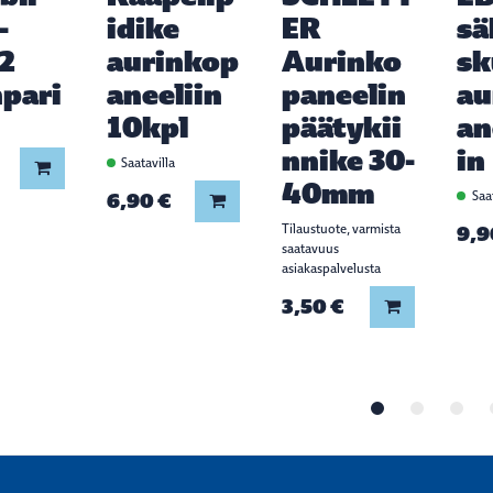
-
idike
ER
sä
2
aurinkop
Aurinko
sk
npari
aneeliin
paneelin
au
10kpl
päätykii
an
a
nnike 30-
in
Saatavilla
Lisää koriin
40mm
6,90 €
Saat
Lisää koriin
Tilaustuote, varmista
9,9
saatavuus
asiakaspalvelusta
3,50 €
Lisää koriin