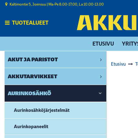
Siirry pääsisältöön
Kaltimontie 5, Joensuu | ​Ma-Pe 8.00-17.00, La 10.00-13.00
TUOTEALUEET
ETUSIVU
YRITY
AKUT JA PARISTOT
Etusivu
T
AKKUTARVIKKEET
AURINKOSÄHKÖ
Aurinkosähköjärjestelmät
Aurinkopaneelit