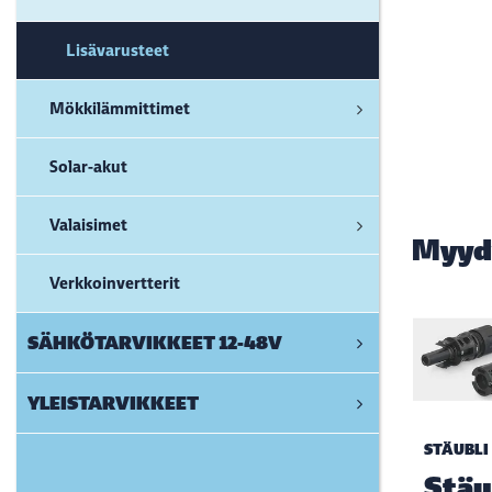
Lisävarusteet
Mökkilämmittimet
Solar-akut
Valaisimet
Myyd
Verkkoinvertterit
SÄHKÖTARVIKKEET 12-48V
YLEISTARVIKKEET
STÄUBLI
Stäu