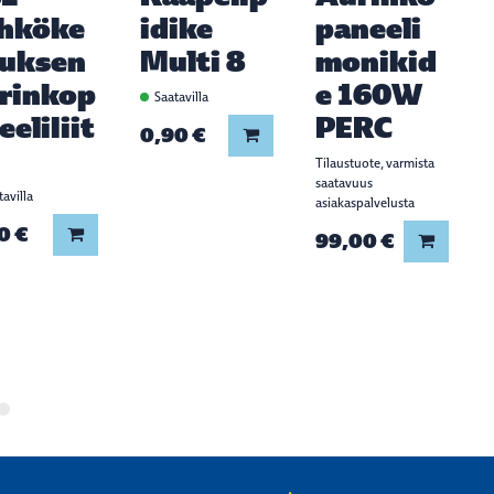
hköke
idike
paneeli
uksen
Multi 8
monikid
rinkop
e 160W
Saatavilla
eeliliit
PERC
0,90 €
Lisää koriin
Tilaustuote, varmista
saatavuus
avilla
asiakaspalvelusta
0 €
Lisää koriin
99,00 €
Lisää ko