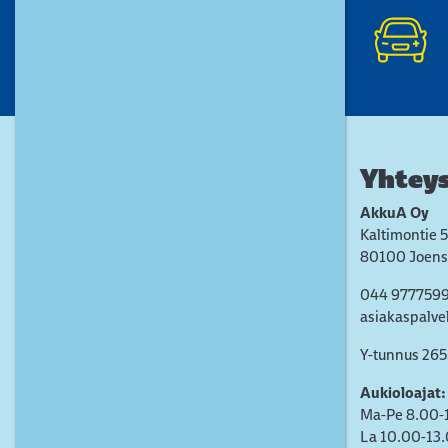
Yhteys
AkkuA Oy
Kaltimontie 5
80100 Joens
044 977759
asiakaspalve
Y-tunnus 26
Aukioloajat:
Ma-Pe 8.00-
La 10.00-13