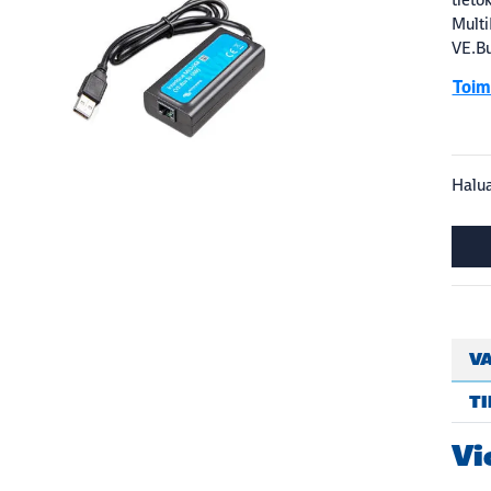
Multi
VE.Bu
Toimi
Halua
VA
T
Vi