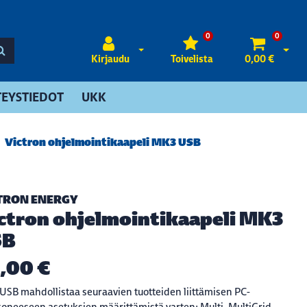
0
0
Avaa kirjautuminen
Avaa 
Kirjaudu
Toivelista
0,00 €
EYSTIEDOT
UKK
Victron ohjelmointikaapeli MK3 USB
TRON ENERGY
ctron ohjelmointikaapeli MK3
SB
,00 €
SB mahdollistaa seuraavien tuotteiden liittämisen PC-
koneeseen asetuksien määrittämistä varten: Multi, MultiGrid,