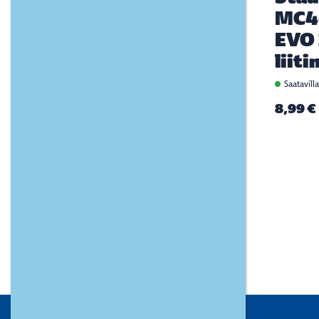
MC4
EVO 
liiti
Saatavill
8,99 €