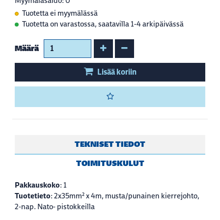
Myymäläsaldo: 0
Tuotetta ei myymälässä
Tuotetta on varastossa, saatavilla 1-4 arkipäivässä
Kasvata määrää
Vähennä määrää
Määrä
Lisää koriin
TEKNISET TIEDOT
TOIMITUSKULUT
Pakkauskoko
: 1
Tuotetieto
: 2x35mm² x 4m, musta/punainen kierrejohto,
2-nap. Nato- pistokkeilla