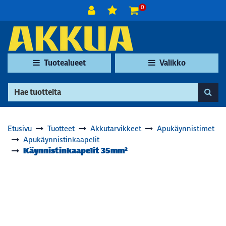
Siirry pääsisältöön
0
Tuotealueet
Valikko
Etusivu
Tuotteet
Akkutarvikkeet
Apukäynnistimet
Apukäynnistinkaapelit
Käynnistinkaapelit 35mm²