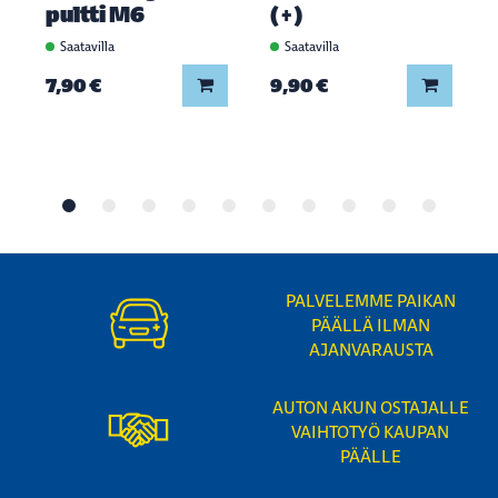
pultti M6
(+)
Saatavilla
Saatavilla
Lisää koriin
Lisää ko
7,90 €
9,90 €
PALVELEMME PAIKAN
PÄÄLLÄ ILMAN
AJANVARAUSTA
AUTON AKUN OSTAJALLE
VAIHTOTYÖ KAUPAN
PÄÄLLE