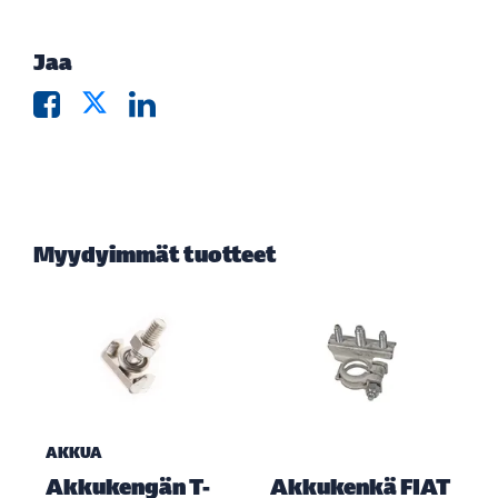
Jaa
Myydyimmät tuotteet
AKKUA
Akkukengän T-
Akkukenkä FIAT