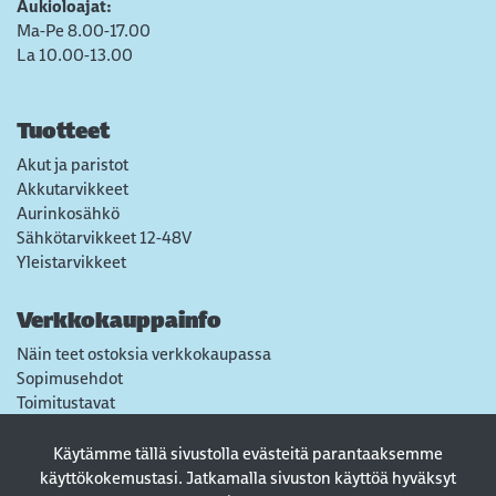
Aukioloajat:
Ma-Pe 8.00-17.00
La 10.00-13.00
Tuotteet
Akut ja paristot
Akkutarvikkeet
Aurinkosähkö
Sähkötarvikkeet 12-48V
Yleistarvikkeet
Verkkokauppainfo
Näin teet ostoksia verkkokaupassa
Sopimusehdot
Toimitustavat
Maksutavat
Tietosuojaseloste
Käytämme tällä sivustolla evästeitä parantaaksemme
Usein kysytyt kysymykset
käyttökokemustasi. Jatkamalla sivuston käyttöä hyväksyt