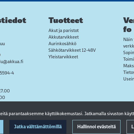
tiedot
Tuotteet
Ve
fo
Akut ja paristot
Akkutarvikkeet
Näin 
uu
Aurinkosähkö
verk
Sähkötarvikkeet 12-48V
Sopi
9
Yleistarvikkeet
Toimi
lu@akkua.fi
Maks
Tieto
55594-4
Usein
17.00
.00
steitä parantaaksemme käyttökokemustasi. Jatkamalla sivuston käytt
Jatka välttämättömillä
Hallinnoi evästeitä
L