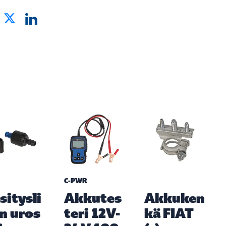
C-PWR
sitysli
Akkutes
Akkuken
in uros
teri 12V-
kä FIAT