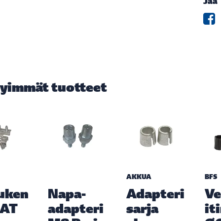
Jaa
yimmät tuotteet
AKKUA
BFS
uken
Napa-
Adapteri
Ve
IAT
adapteri
sarja
it