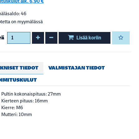
tuskulut alk. 6,90 €
äläsaldo: 46
tetta on myymälässä
Kasvata määrää
Vähennä määrää
rä
Lisää koriin
KNISET TIEDOT
VALMISTAJAN TIEDOT
OIMITUSKULUT
Pultin kokonaispituus: 27mm
Kierteen pituus: 16mm
Kierre: M6
Mutteri: 10mm