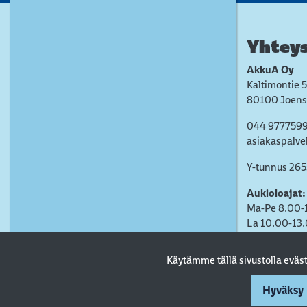
Yhteys
AkkuA Oy
Kaltimontie 5
80100 Joens
044 977759
asiakaspalve
Y-tunnus 26
Aukioloajat:
Ma-Pe 8.00-
La 10.00-13
Käytämme tällä sivustolla evä
Hyväksy