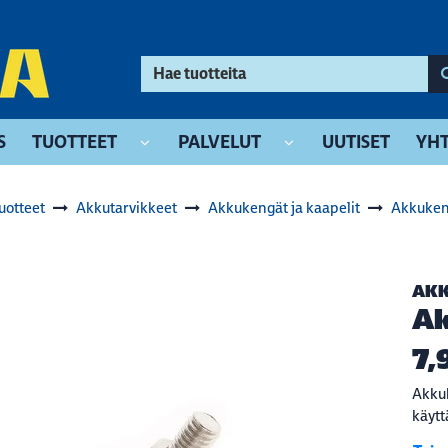
S
TUOTTEET
PALVELUT
UUTISET
YHT
uotteet
Akkutarvikkeet
Akkukengät ja kaapelit
Akkuken
AK
Ak
7,
Akkuk
käytt