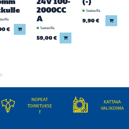
6mm
24V 100-
(-)
tkulle
2000CC
Saatavilla
A
avilla
9,90 €
Lisää ko
90 €
Saatavilla
Lisää koriin
59,00 €
Lisää koriin
NOPEAT
KATTAVA
TOIMITUKSE
VALIKOIMA
T