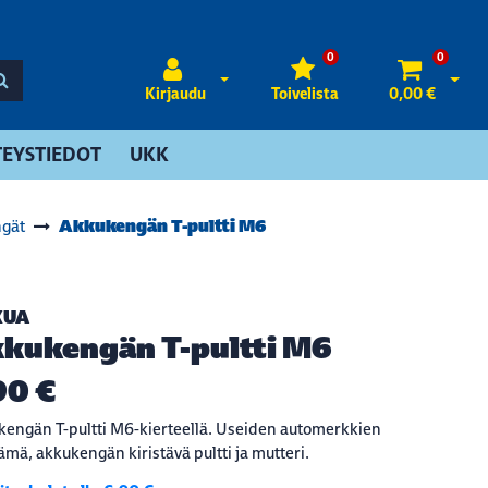
0
0
Avaa kirjautuminen
Avaa 
Kirjaudu
Toivelista
0,00 €
EYSTIEDOT
UKK
Akkukengän T-pultti M6
gät
KUA
kukengän T-pultti M6
90 €
engän T-pultti M6-kierteellä. Useiden automerkkien
ämä, akkukengän kiristävä pultti ja mutteri.