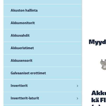
Akuston hallinta
Akkumonitorit
Akkuvahdit
Myyd
Akkueristimet
Akkusensorit
Galvaaniset erottimet
Invertterit
Akk
Invertterit-laturit
kä F