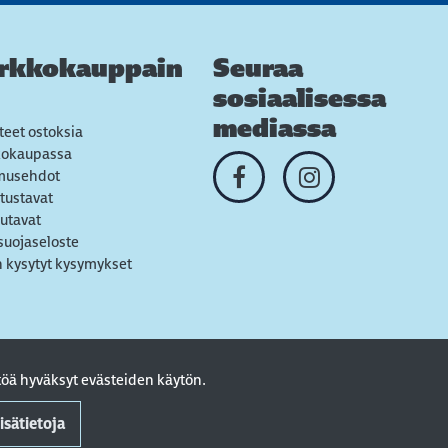
rkkokauppain
Seuraa
sosiaalisessa
mediassa
teet ostoksia
kokaupassa
musehdot
tustavat
utavat
suojaseloste
 kysytyt kysymykset
öä hyväksyt evästeiden käytön.
isätietoja