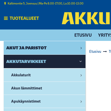
Siirry pääsisältöön
Kaltimontie 5, Joensuu | ​Ma-Pe 8.00-17.00, La 10.00-13.00
TUOTEALUEET
ETUSIVU
YRITY
AKUT JA PARISTOT
Etusivu
T
AKKUTARVIKKEET
Akkulaturit
Akun lämmittimet
Apukäynnistimet