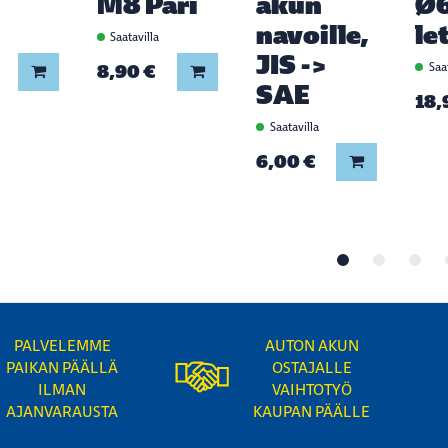
M8 Pari
akun
Ø
navoille,
le
a
Saatavilla
JIS ->
8,90 €
Saat
Lisää koriin
Lisää koriin
SAE
18,
Saatavilla
6,00 €
Lisää koriin
PALVELEMME
AUTON AKUN
PAIKAN PÄÄLLÄ
OSTAJALLE
ILMAN
VAIHTOTYÖ
AJANVARAUSTA
KAUPAN PÄÄLLE