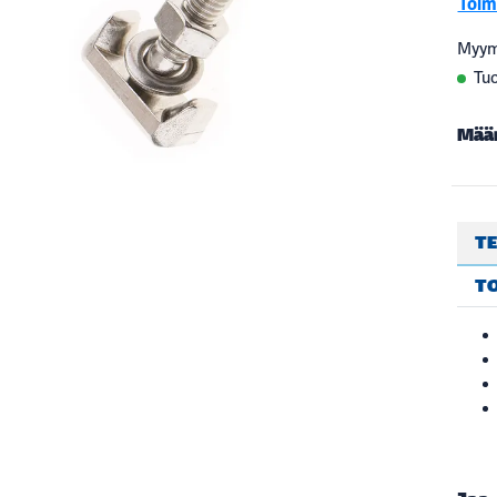
Toimi
Myym
Tuo
Mää
TE
T