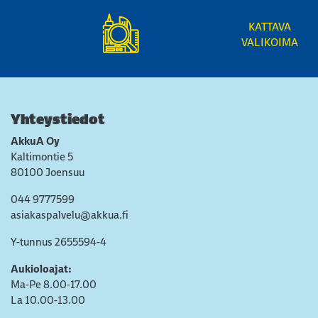
KATTAVA
VALIKOIMA
Yhteystiedot
AkkuA Oy
Kaltimontie 5
80100 Joensuu
044 9777599
asiakaspalvelu@akkua.fi
Y-tunnus 2655594-4
Aukioloajat:
Ma-Pe 8.00-17.00
La 10.00-13.00