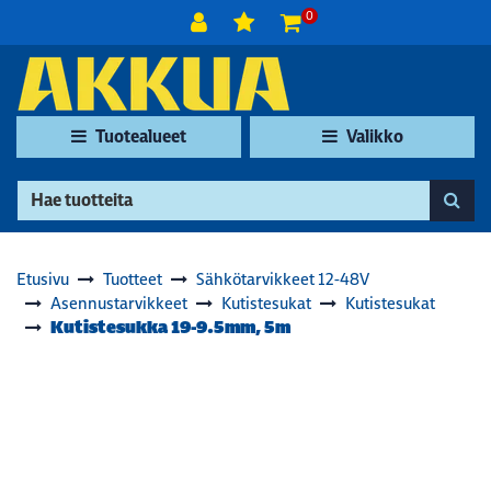
Siirry pääsisältöön
0
Tuotealueet
Valikko
Etusivu
Tuotteet
Sähkötarvikkeet 12-48V
Asennustarvikkeet
Kutistesukat
Kutistesukat
Kutistesukka 19-9.5mm, 5m