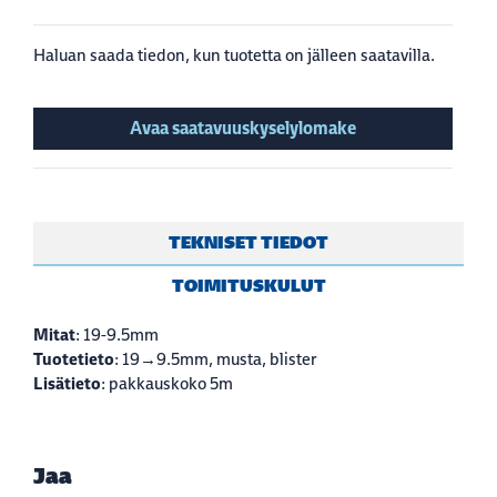
Haluan saada tiedon, kun tuotetta on jälleen saatavilla.
Avaa saatavuuskyselylomake
TEKNISET TIEDOT
TOIMITUSKULUT
Mitat
: 19-9.5mm
Tuotetieto
: 19→9.5mm, musta, blister
Lisätieto
: pakkauskoko 5m
Jaa