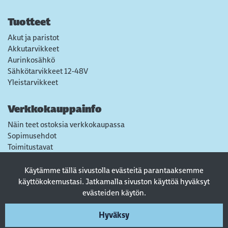
Tuotteet
Akut ja paristot
Akkutarvikkeet
Aurinkosähkö
Sähkötarvikkeet 12-48V
Yleistarvikkeet
Verkkokauppainfo
Näin teet ostoksia verkkokaupassa
Sopimusehdot
Toimitustavat
Maksutavat
Tietosuojaseloste
Käytämme tällä sivustolla evästeitä parantaaksemme
Usein kysytyt kysymykset
käyttökokemustasi. Jatkamalla sivuston käyttöä hyväksyt
evästeiden käytön.
Seuraa sosiaalisessa mediassa
Hyväksy