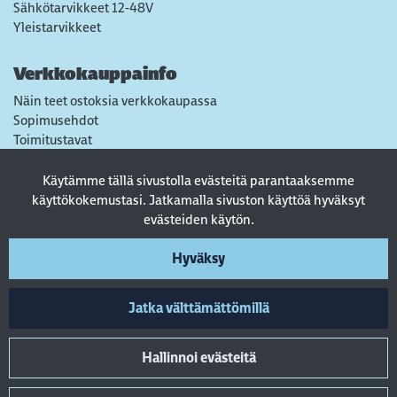
Sähkötarvikkeet 12-48V
Yleistarvikkeet
Verkkokauppainfo
Näin teet ostoksia verkkokaupassa
Sopimusehdot
Toimitustavat
Maksutavat
Tietosuojaseloste
Käytämme tällä sivustolla evästeitä parantaaksemme
Usein kysytyt kysymykset
käyttökokemustasi. Jatkamalla sivuston käyttöä hyväksyt
evästeiden käytön.
Seuraa sosiaalisessa mediassa
Hyväksy
Jatka välttämättömillä
Hallinnoi evästeitä