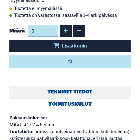
Myymäläsaldo: 0
Tuotetta ei myymälässä
Tuotetta on varastossa, saatavilla 1-4 arkipäivässä
Kasvata määrää
Vähennä määrää
Määrä
Lisää koriin
TEKNISET TIEDOT
TOIMITUSKULUT
Pakkauskoko
: 5m
Mitat
: ø 12.7→6.4 mm
Tuotetieto
: oranssi, ohutseinäinen (0.6mm kutistuneena)
kutistesukka pahvilaatikkoon kelattuna, eristää, auttaa