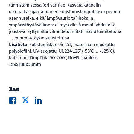
tunnistamisessa (eri värit), ei kasvata kaapelin
ulkohalkaisijaa, alhainen kutistumislämpötila: nopeampi
asennusaika, eikä lämpövaurioita liitoksiin,
ympäristöystävällinen: ei myrkyllisiä metalliyhdisteitä,
joustava, syttymätön, ilmoitetut mitat: max ø toimitettuna
→ minimi ø täysin kutistettuna
Lisätieto
: kutistumiskerroin 2:1, materiaali: muokattu
polyolefiini, UV-suojattu, UL224 125° (-55°C ... +125°C),
kutistumislämpötila 90-200°, RoHS, laatikko:
159x188x50mm
Jaa