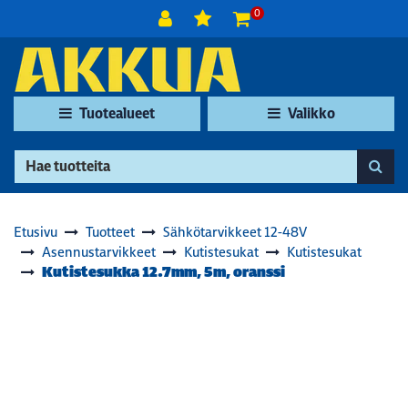
Siirry pääsisältöön
0
Tuotealueet
Valikko
Etusivu
Tuotteet
Sähkötarvikkeet 12-48V
Asennustarvikkeet
Kutistesukat
Kutistesukat
Kutistesukka 12.7mm, 5m, oranssi