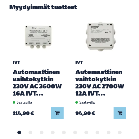
Myydyimmät tuotteet
IVT
IVT
Automaattinen
Automaattinen
vaihtokytkin
vaihtokytkin
230V AC 3600W
230V AC 2700W
16A IVT...
12A IVT...
Saatavilla
Saatavilla
Lisää koriin
Lisää ko
114,90 €
94,90 €