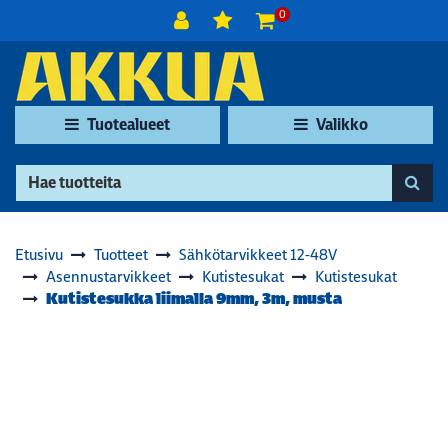
Siirry pääsisältöön
0
Tuotealueet
Valikko
Etusivu
Tuotteet
Sähkötarvikkeet 12-48V
Asennustarvikkeet
Kutistesukat
Kutistesukat
Kutistesukka liimalla 9mm, 3m, musta