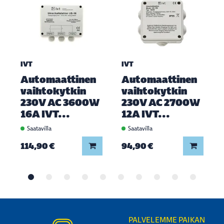
IVT
IVT
Automaattinen
Automaattinen
vaihtokytkin
vaihtokytkin
230V AC 3600W
230V AC 2700W
16A IVT...
12A IVT...
Saatavilla
Saatavilla
Lisää koriin
Lisää ko
114,90 €
94,90 €
PALVELEMME PAIKAN