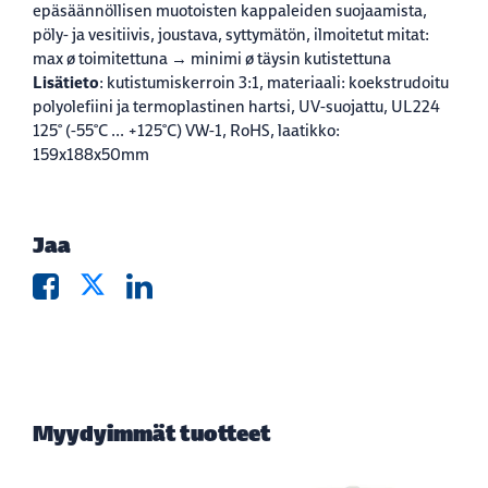
epäsäännöllisen muotoisten kappaleiden suojaamista,
pöly- ja vesitiivis, joustava, syttymätön, ilmoitetut mitat:
max ø toimitettuna → minimi ø täysin kutistettuna
Lisätieto
: kutistumiskerroin 3:1, materiaali: koekstrudoitu
polyolefiini ja termoplastinen hartsi, UV-suojattu, UL224
125° (-55°C ... +125°C) VW-1, RoHS, laatikko:
159x188x50mm
Jaa
Myydyimmät tuotteet