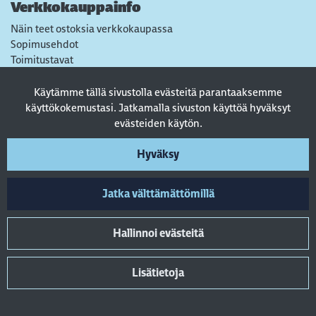
Verkkokauppainfo
Näin teet ostoksia verkkokaupassa
Sopimusehdot
Toimitustavat
Maksutavat
Tietosuojaseloste
Käytämme tällä sivustolla evästeitä parantaaksemme
Usein kysytyt kysymykset
käyttökokemustasi. Jatkamalla sivuston käyttöä hyväksyt
evästeiden käytön.
Seuraa sosiaalisessa mediassa
Hyväksy
Jatka välttämättömillä
Hallinnoi evästeitä
Lisätietoja
© 2022 AkkuA Oy. All rights reserved. Powered by
atFlow Oy