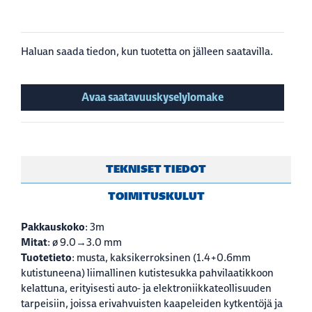
Haluan saada tiedon, kun tuotetta on jälleen saatavilla.
Avaa saatavuuskyselylomake
TEKNISET TIEDOT
TOIMITUSKULUT
Pakkauskoko
: 3m
Mitat
: ø 9.0→3.0 mm
Tuotetieto
: musta, kaksikerroksinen (1.4+0.6mm
kutistuneena) liimallinen kutistesukka pahvilaatikkoon
kelattuna, erityisesti auto- ja elektroniikkateollisuuden
tarpeisiin, joissa erivahvuisten kaapeleiden kytkentöjä ja