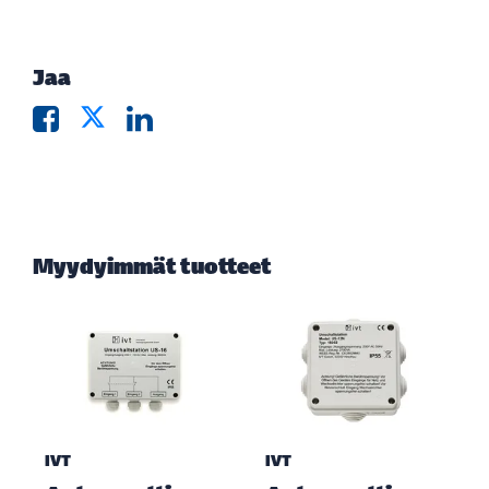
Jaa
Myydyimmät tuotteet
IVT
IVT