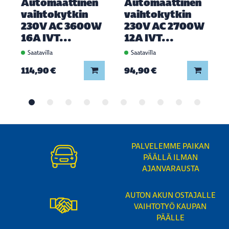
Automaattinen
Automaattinen
vaihtokytkin
vaihtokytkin
230V AC 3600W
230V AC 2700W
16A IVT...
12A IVT...
Saatavilla
Saatavilla
Lisää koriin
Lisää ko
114,90 €
94,90 €
PALVELEMME PAIKAN
PÄÄLLÄ ILMAN
AJANVARAUSTA
AUTON AKUN OSTAJALLE
VAIHTOTYÖ KAUPAN
PÄÄLLE