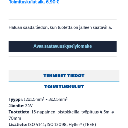
Toimituskulut alk. 6,90 €
Haluan saada tiedon, kun tuotetta on jälleen saatavilla.
Avaa saatavuuskyselylomake
TEKNISET TIEDOT
TOIMITUSKULUT
Tyyppi
: 12x1.5mm² + 3x2.5mm²
Jännite
: 24V
Tuotetieto
: 15-napainen, pistokkeilla, työpituus 4.5m, ø
70mm
Lisätieto
: ISO 4141/ISO 12098, Hytler® (TEEE)