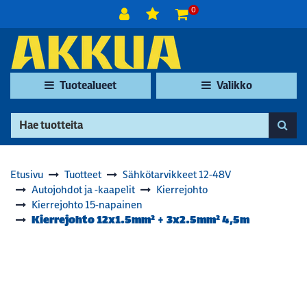
Siirry pääsisältöön
0
Tuotealueet
Valikko
Etusivu
Tuotteet
Sähkötarvikkeet 12-48V
Autojohdot ja -kaapelit
Kierrejohto
Kierrejohto 15-napainen
Kierrejohto 12x1.5mm² + 3x2.5mm² 4,5m