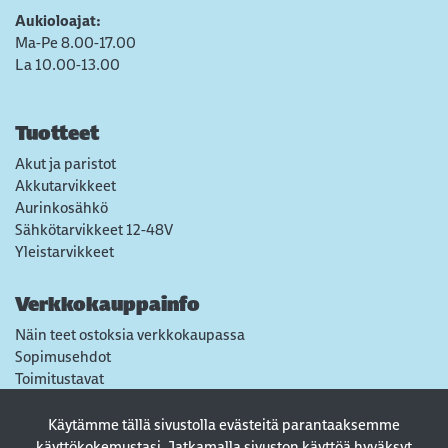
Aukioloajat:
Ma-Pe 8.00-17.00
La 10.00-13.00
Tuotteet
Akut ja paristot
Akkutarvikkeet
Aurinkosähkö
Sähkötarvikkeet 12-48V
Yleistarvikkeet
Verkkokauppainfo
Näin teet ostoksia verkkokaupassa
Sopimusehdot
Toimitustavat
Maksutavat
Tietosuojaseloste
Käytämme tällä sivustolla evästeitä parantaaksemme
Usein kysytyt kysymykset
käyttökokemustasi. Jatkamalla sivuston käyttöä hyväksyt