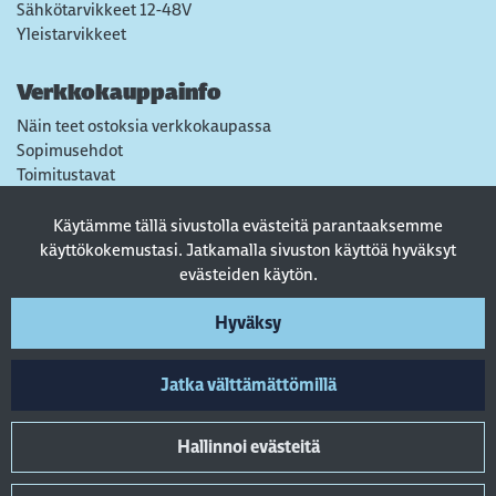
Sähkötarvikkeet 12-48V
Yleistarvikkeet
Verkkokauppainfo
Näin teet ostoksia verkkokaupassa
Sopimusehdot
Toimitustavat
Maksutavat
Tietosuojaseloste
Käytämme tällä sivustolla evästeitä parantaaksemme
Usein kysytyt kysymykset
käyttökokemustasi. Jatkamalla sivuston käyttöä hyväksyt
evästeiden käytön.
Seuraa sosiaalisessa mediassa
Hyväksy
Jatka välttämättömillä
Hallinnoi evästeitä