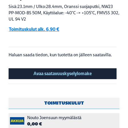
Sisä:23.1mm / Ulko:28.4mm, Oranssi suojaputki, NW23
PP-MOD-BS 50M, Käyttöalue: -40°C -> +105°C, FMVSS 302,
UL 94 V2
Toimituskulut alk. 6,90 €
Haluan saada tiedon, kun tuotetta on jälleen saatavilla.
Avaa saatavuuskyselylomake
TOIMITUSKULUT
Nouto Joensuun myymälästä
0,00 €