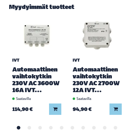
Myydyimmät tuotteet
IVT
IVT
Automaattinen
Automaattinen
vaihtokytkin
vaihtokytkin
230V AC 3600W
230V AC 2700W
16A IVT...
12A IVT...
Saatavilla
Saatavilla
Lisää koriin
Lisää ko
114,90 €
94,90 €