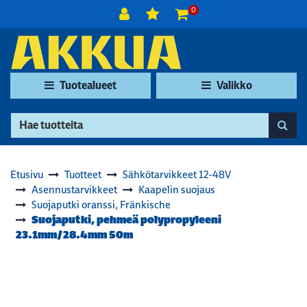
Siirry pääsisältöön
0
Tuotealueet
Valikko
Etusivu
Tuotteet
Sähkötarvikkeet 12-48V
Asennustarvikkeet
Kaapelin suojaus
Suojaputki oranssi, Fränkische
Suojaputki, pehmeä polypropyleeni
23.1mm/28.4mm 50m