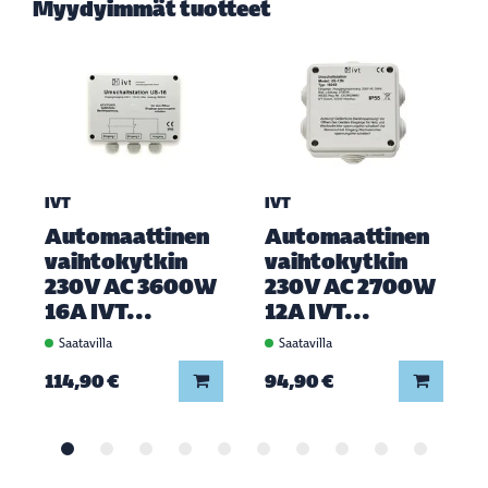
Myydyimmät tuotteet
IVT
IVT
Automaattinen
Automaattinen
vaihtokytkin
vaihtokytkin
230V AC 3600W
230V AC 2700W
16A IVT...
12A IVT...
Saatavilla
Saatavilla
Lisää koriin
Lisää ko
114,90 €
94,90 €