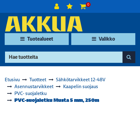
Siirry pääsisältöön
0
Tuotealueet
Valikko
Etusivu
Tuotteet
Sähkötarvikkeet 12-48V
Asennustarvikkeet
Kaapelin suojaus
PVC- suojaletku
PVC-suojaletku Musta 5 mm, 250m