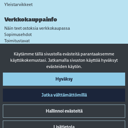
Yleistarvikkeet
Verkkokauppainfo
Näin teet ostoksia verkkokaupassa
Sopimusehdot
Toimitustavat
Maksutavat
Tietosuojaseloste
Käytämme tällä sivustolla evästeitä parantaaksemme
Usein kysytyt kysymykset
käyttökokemustasi. Jatkamalla sivuston käyttöä hyväksyt
evästeiden käytön.
Seuraa sosiaalisessa mediassa
Hyväksy
Jatka välttämättömillä
Hallinnoi evästeitä
Lisätietoja