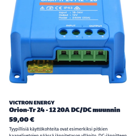
VICTRON ENERGY
Orion-Tr 24 - 12 20A DC/DC muunnin
59,00 €
Tyypillisiä käyttökohteita ovat esimerkiksi pitkien
kaapelivetojen päässä jännitetason ylläpito, DC-jännitteen