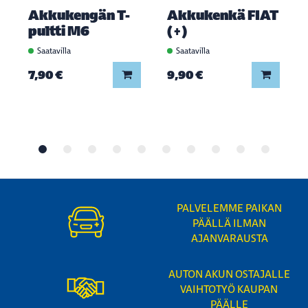
Akkukengän T-
Akkukenkä FIAT
pultti M6
(+)
Saatavilla
Saatavilla
Lisää koriin
Lisää ko
7,90 €
9,90 €
PALVELEMME PAIKAN
PÄÄLLÄ ILMAN
AJANVARAUSTA
AUTON AKUN OSTAJALLE
VAIHTOTYÖ KAUPAN
PÄÄLLE