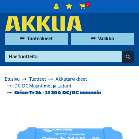
Siirry pääsisältöön
0
Tuotealueet
Valikko
Etusivu
Tuotteet
Akkutarvikkeet
DC-DC Muuntimet ja Laturit
Orion-Tr 24 - 12 20A DC/DC muunnin