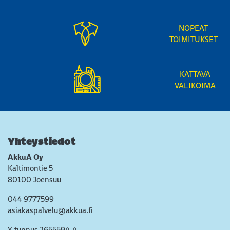
NOPEAT
TOIMITUKSET
KATTAVA
VALIKOIMA
Yhteystiedot
AkkuA Oy
Kaltimontie 5
80100 Joensuu
044 9777599
asiakaspalvelu@akkua.fi
Y-tunnus 2655594-4