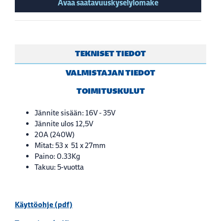
Avaa saatavuuskyselylomake
TEKNISET TIEDOT
VALMISTAJAN TIEDOT
TOIMITUSKULUT
Jännite sisään: 16V - 35V
Jännite ulos 12,5V
20A (240W)
Mitat: 53 x 51 x 27mm
Paino: 0.33Kg
Takuu: 5-vuotta
Käyttöohje (pdf)