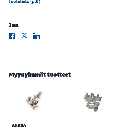
Tuotetieto (pdf)
Jaa
Myydyimmät tuotteet
AKKUA