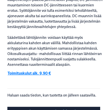
muuntaminen toiseen DC-jännitteeseen tai kuormien
erotus. Syöttöjännite voi tulla esimerkiksi teholähteeltä,
ajoneuvon akulta tai aurinkopaneelista. DC-muunnin lisää
järjestelmän vakautta, luotettavuutta ja lisää järjestelmän
kestävyyttä jännitevaihtelujen yhteydessä.
Säädettävä lähtöjännite: voidaan käyttää myös
akkulaturina kahden akun välillä. Mahdollistaa kahden
erityyppisen akun käyttämisen samassa järjestelmässä.
Oikosulkusuojattu - mahdollisuus liittää rinnan lähtövirran
nostamiseksi. Tulojännitteenpuoli suojattu sulakkeella.
Asennettava ruuviterminaalit alaspäin.
Toimituskulut alk. 9,90 €
Haluan saada tiedon, kun tuotetta on jälleen saatavilla.