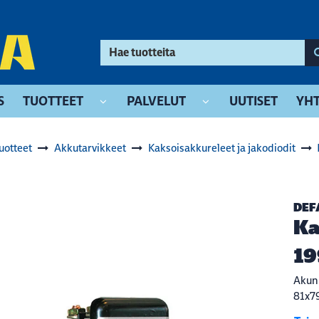
S
TUOTTEET
PALVELUT
UUTISET
YHT
uotteet
Akkutarvikkeet
Kaksoisakkureleet ja jakodiodit
DEF
Ka
19
Akun 
81x7