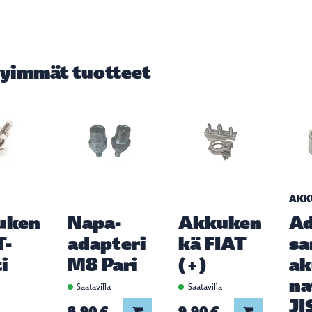
yimmät tuotteet
AKK
uken
Napa-
Akkuken
Ad
T-
adapteri
kä FIAT
sa
i
M8 Pari
(+)
a
na
Saatavilla
Saatavilla
JI
a
8,90 €
9,90 €
Lisää koriin
Lisää koriin