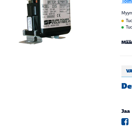
Toimi
Myym
Tuo
Tuo
Mää
VA
De
Jaa