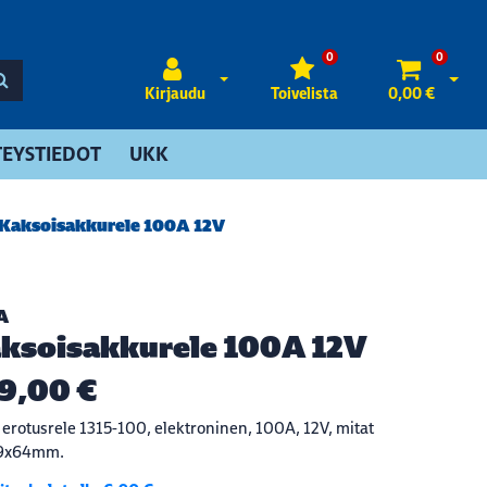
0
0
Avaa kirjautuminen
Avaa 
Kirjaudu
Toivelista
0,00 €
EYSTIEDOT
UKK
Kaksoisakkurele 100A 12V
A
ksoisakkurele 100A 12V
9,00 €
erotusrele 1315-100, elektroninen, 100A, 12V, mitat
9x64mm.