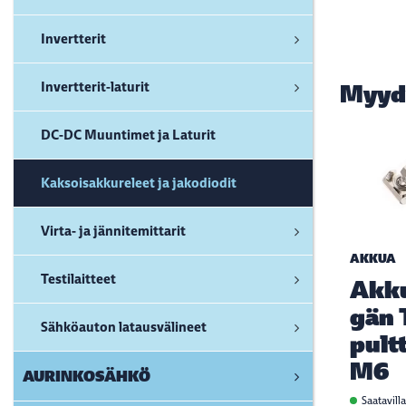
Invertterit
Invertterit-laturit
Myyd
DC-DC Muuntimet ja Laturit
Kaksoisakkureleet ja jakodiodit
Virta- ja jännitemittarit
AKKUA
Testilaitteet
Akk
gän 
Sähköauton latausvälineet
pultt
M6
AURINKOSÄHKÖ
Saatavill