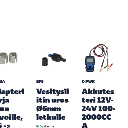
UA
BFS
C-PWR
apteri
Vesitysli
Akkutes
rja
itin uros
teri 12V-
kun
Ø6mm
24V 100-
voille,
letkulle
2000CC
S ->
A
Saatavilla