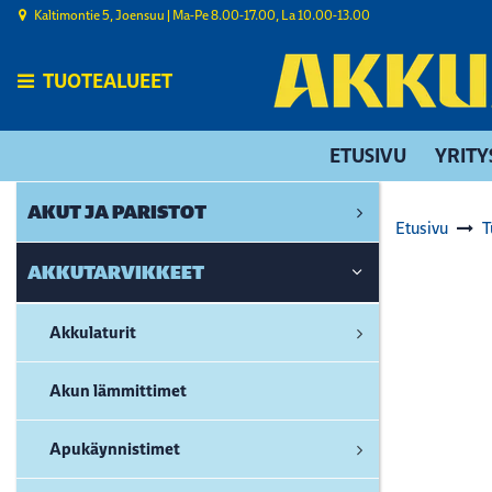
Siirry pääsisältöön
Kaltimontie 5, Joensuu | ​Ma-Pe 8.00-17.00, La 10.00-13.00
TUOTEALUEET
ETUSIVU
YRITY
AKUT JA PARISTOT
Etusivu
T
AKKUTARVIKKEET
Akkulaturit
Akun lämmittimet
Apukäynnistimet