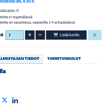
tuskulut alk. 6,90 €
äläsaldo: 0
tetta ei myymälässä
tetta on varastossa, saatavilla 1-4 arkipäivässä
Kasvata määrää
Vähennä määrää
rä
Lisää koriin
LMISTAJAN TIEDOT
TOIMITUSKULUT
fa