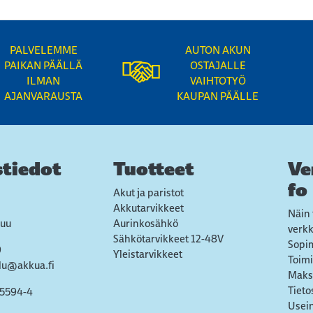
PALVELEMME
AUTON AKUN
PAIKAN PÄÄLLÄ
OSTAJALLE
ILMAN
VAIHTOTYÖ
AJANVARAUSTA
KAUPAN PÄÄLLE
tiedot
Tuotteet
Ve
fo
Akut ja paristot
Akkutarvikkeet
Näin 
uu
Aurinkosähkö
verk
Sähkötarvikkeet 12-48V
Sopi
9
Yleistarvikkeet
Toimi
lu@akkua.fi
Maks
Tieto
55594-4
Usein