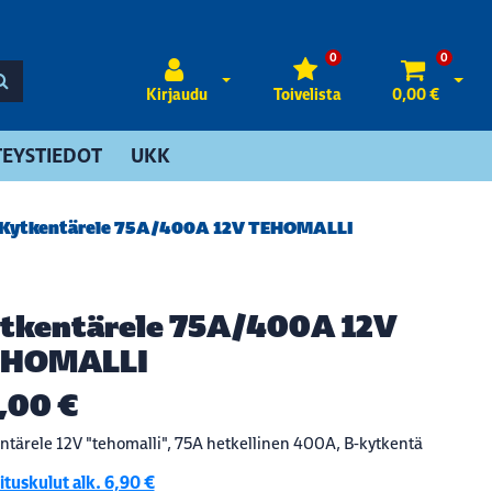
0
0
Avaa kirjautuminen
Avaa 
Kirjaudu
Toivelista
0,00 €
EYSTIEDOT
UKK
Kytkentärele 75A/400A 12V TEHOMALLI
tkentärele 75A/400A 12V
EHOMALLI
,00 €
ntärele 12V "tehomalli", 75A hetkellinen 400A, B-kytkentä
tuskulut alk. 6,90 €