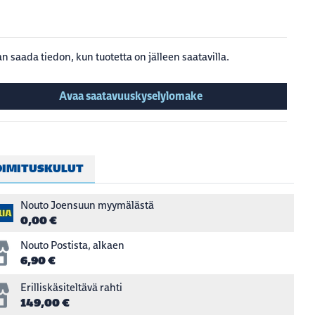
n saada tiedon, kun tuotetta on jälleen saatavilla.
Avaa saatavuuskyselylomake
OIMITUSKULUT
Nouto Joensuun myymälästä
0,00 €
Nouto Postista, alkaen
6,90 €
Erilliskäsiteltävä rahti
149,00 €