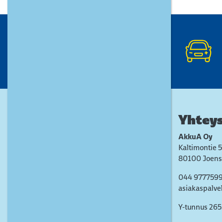
Yhteys
AkkuA Oy
Kaltimontie 5
80100 Joens
044 977759
asiakaspalve
Y-tunnus 26