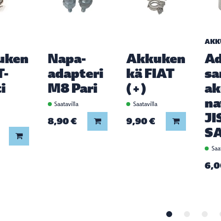
AKK
uken
Napa-
Akkuken
Ad
T-
adapteri
kä FIAT
sa
i
M8 Pari
(+)
a
na
Saatavilla
Saatavilla
JI
a
8,90 €
9,90 €
Lisää koriin
Lisää koriin
S
Lisää koriin
Saat
6,0