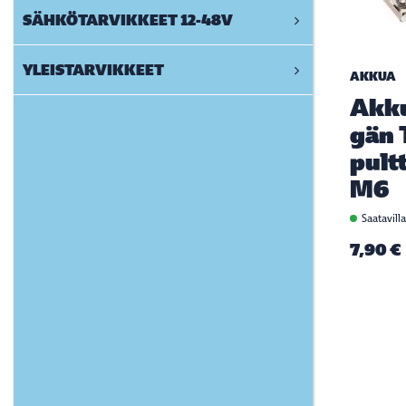
SÄHKÖTARVIKKEET 12-48V
YLEISTARVIKKEET
AKKUA
Akk
gän 
pultt
M6
Saatavill
7,90 €