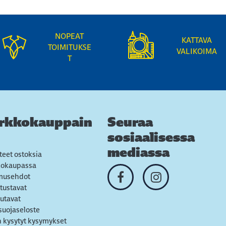
NOPEAT
KATTAVA
TOIMITUKSE
VALIKOIMA
T
rkkokauppain
Seuraa
sosiaalisessa
mediassa
teet ostoksia
kokaupassa
musehdot
tustavat
utavat
suojaseloste
 kysytyt kysymykset