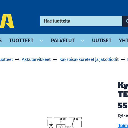
S
TUOTTEET
PALVELUT
UUTISET
YHT
uotteet
Akkutarvikkeet
Kaksoisakkureleet ja jakodiodit
Ky
T
55
Kytke
Toimi