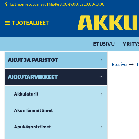
Siirry pääsisältöön
Kaltimontie 5, Joensuu | ​Ma-Pe 8.00-17.00, La 10.00-13.00
TUOTEALUEET
ETUSIVU
YRITY
AKUT JA PARISTOT
Etusivu
T
AKKUTARVIKKEET
Akkulaturit
Akun lämmittimet
Apukäynnistimet