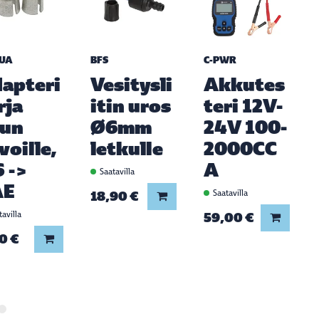
UA
BFS
C-PWR
apteri
Vesitysli
Akkutes
rja
itin uros
teri 12V-
kun
Ø6mm
24V 100-
voille,
letkulle
2000CC
S ->
A
Saatavilla
AE
18,90 €
Saatavilla
Lisää koriin
avilla
59,00 €
Lisää ko
0 €
Lisää koriin