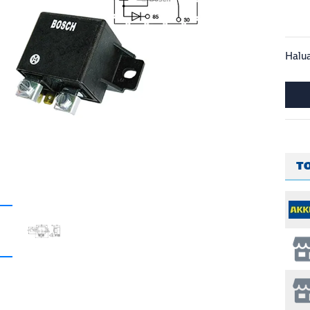
Halua
T