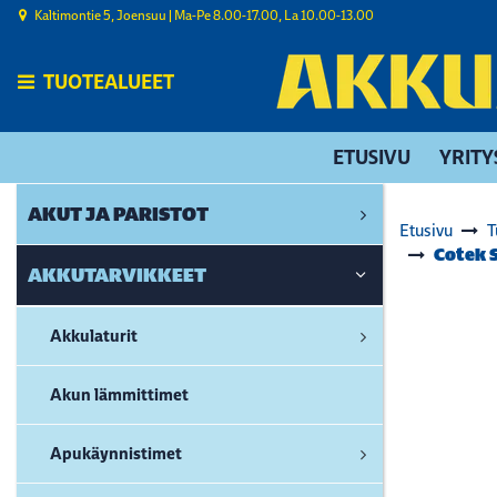
Siirry pääsisältöön
Kaltimontie 5, Joensuu | ​Ma-Pe 8.00-17.00, La 10.00-13.00
TUOTEALUEET
ETUSIVU
YRITY
AKUT JA PARISTOT
Etusivu
T
Cotek 
AKKUTARVIKKEET
Akkulaturit
Akun lämmittimet
Apukäynnistimet