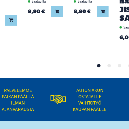
na
Saatavilla
Saatavilla
JI
a
9,90 €
8,90 €
Lisää koriin
Lisää koriin
S
Lisää koriin
Saat
6,0
PALVELEMME
AUTON AKUN
PAIKAN PÄÄLLÄ
OSTAJALLE
ILMAN
VAIHTOTYÖ
AJANVARAUSTA
KAUPAN PÄÄLLE