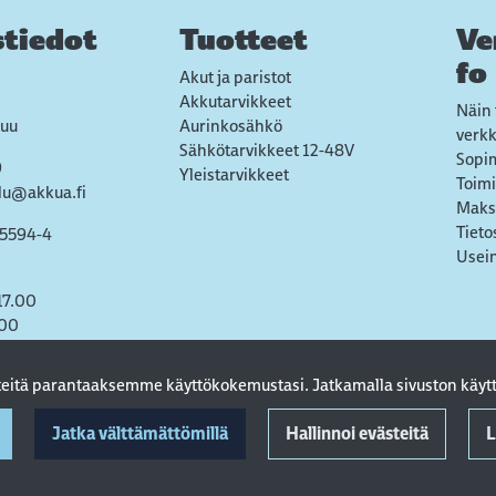
tiedot
Tuotteet
Ve
fo
Akut ja paristot
Akkutarvikkeet
Näin 
uu
Aurinkosähkö
verk
Sähkötarvikkeet 12-48V
Sopi
9
Yleistarvikkeet
Toimi
lu@akkua.fi
Maks
Tieto
55594-4
Usein
17.00
.00
steitä parantaaksemme käyttökokemustasi. Jatkamalla sivuston käytt
Jatka välttämättömillä
Hallinnoi evästeitä
L
© 2022 AkkuA Oy. All rights reserved