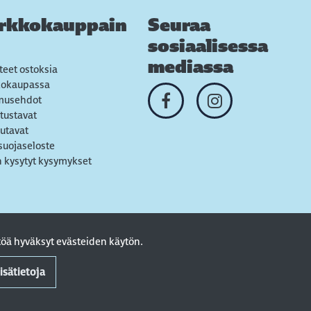
rkkokauppain
Seuraa
sosiaalisessa
mediassa
teet ostoksia
kokaupassa
musehdot
tustavat
utavat
suojaseloste
 kysytyt kysymykset
öä hyväksyt evästeiden käytön.
isätietoja
. Powered by
atFlow Oy