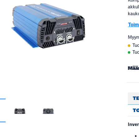
akkul
kauko
Toimi
Myym
Tuo
Tuo
Mää
TE
T
Inver