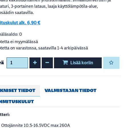
aturi, 3-portainen lataus, laaja käyttölämpötila-alue,
säädin saatavilla.
tuskulut alk. 6,90 €
äläsaldo: 0
tetta ei myymälässä
tetta on varastossa, saatavilla 1-4 arkipäivässä
Kasvata määrää
Vähennä määrää
rä
Lisää koriin
KNISET TIEDOT
VALMISTAJAN TIEDOT
OIMITUSKULUT
tteri:
Ottojännite 10.5-16.5VDC max 260A