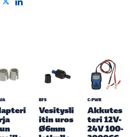
UA
BFS
C-PWR
apteri
Vesitysli
Akkutes
rja
itin uros
teri 12V-
kun
Ø6mm
24V 100-