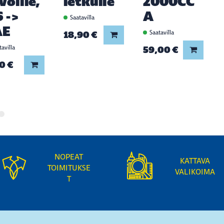
voille,
letkulle
2000CC
S ->
A
Saatavilla
AE
18,90 €
Saatavilla
Lisää koriin
avilla
59,00 €
Lisää ko
0 €
Lisää koriin
NOPEAT
KATTAVA
TOIMITUKSE
VALIKOIMA
T