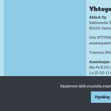
Yhteys
AkkuA Oy
Kaltimontie 5
80100 Joens
044 977759
asiakaspalve
Y-tunnus 26
Aukioloajat:
Ma-Pe 8.00-
La 10.00-13
Käytämme tällä sivustolla evä
Hyväksy