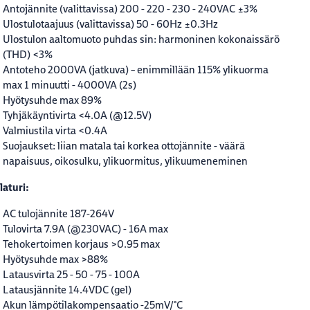
Antojännite (valittavissa) 200 - 220 - 230 - 240VAC ±3%
Ulostulotaajuus (valittavissa) 50 - 60Hz ±0.3Hz
Ulostulon aaltomuoto puhdas sin: harmoninen kokonaissärö
(THD) <3%
Antoteho 2000VA (jatkuva) – enimmillään 115% ylikuorma
max 1 minuutti - 4000VA (2s)
Hyötysuhde max 89%
Tyhjäkäyntivirta <4.0A (@12.5V)
Valmiustila virta <0.4A
Suojaukset: liian matala tai korkea ottojännite - väärä
napaisuus, oikosulku, ylikuormitus, ylikuumeneminen
aturi:
AC tulojännite 187-264V
Tulovirta 7.9A (@230VAC) - 16A max
Tehokertoimen korjaus >0.95 max
Hyötysuhde max >88%
Latausvirta 25 - 50 - 75 - 100A
Latausjännite 14.4VDC (gel)
Akun lämpötilakompensaatio -25mV/°C