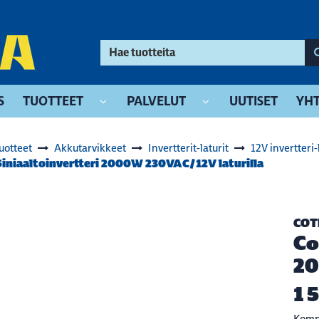
S
TUOTTEET
PALVELUT
UUTISET
YHT
uotteet
Akkutarvikkeet
Invertterit-laturit
12V invertteri-
Siniaaltoinvertteri 2000W 230VAC/12V laturilla
COT
Co
20
1 
Kompa