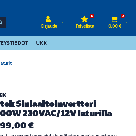
0
0
Avaa kirjautuminen
Avaa 
Kirjaudu
Toivelista
0,00 €
EYSTIEDOT
UKK
laturit
EK
tek Siniaaltoinvertteri
00W 230VAC/12V laturilla
599,00 €
kti kaksisuuntainen yhdistelmälaite: siniaaltoinvertteri ja