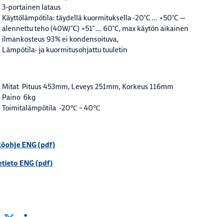
3-portainen lataus
Käyttölämpötila: täydellä kuormituksella -20°C ... +50°C —
alennettu teho (40W/°C) +51° ... 60°C, max käytön aikainen
ilmankosteus 93% ei kondensoituva,
Lämpötila- ja kuormitusohjattu tuuletin
Mitat Pituus 453mm, Leveys 251mm, Korkeus 116mm
Paino 6kg
Toimitalämpötila -20℃ ~ 40℃
töohje ENG (pdf)
tieto ENG (pdf)