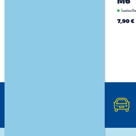
M6
Saatavill
7,90 €