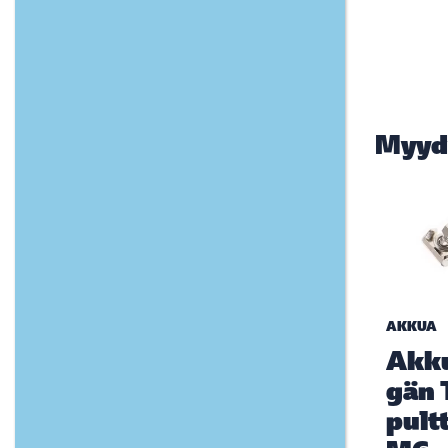
Myyd
AKKUA
Akk
gän 
pultt