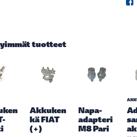
yimmät tuotteet
AKK
uken
Akkuken
Napa-
Ad
T-
kä FIAT
adapteri
sa
i
(+)
M8 Pari
a