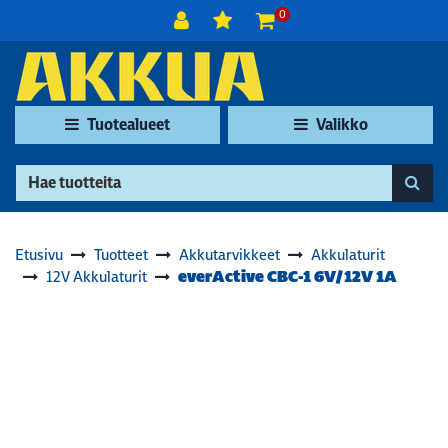
Siirry pääsisältöön
0
Tuotealueet
Valikko
Etusivu
Tuotteet
Akkutarvikkeet
Akkulaturit
everActive CBC-1 6V/12V 1A
12V Akkulaturit