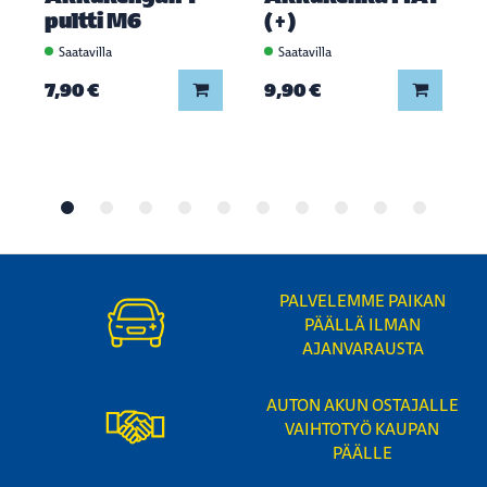
pultti M6
(+)
Saatavilla
Saatavilla
Lisää koriin
Lisää ko
7,90 €
9,90 €
PALVELEMME PAIKAN
PÄÄLLÄ ILMAN
AJANVARAUSTA
AUTON AKUN OSTAJALLE
VAIHTOTYÖ KAUPAN
PÄÄLLE