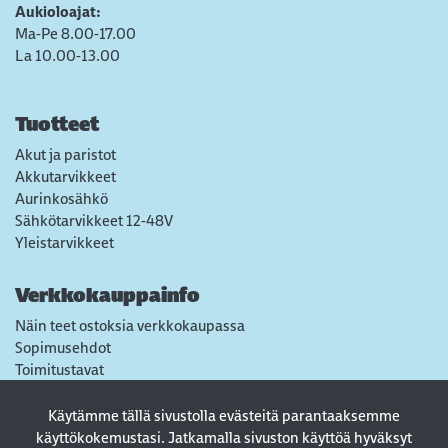
Aukioloajat:
Ma-Pe 8.00-17.00
La 10.00-13.00
Tuotteet
Akut ja paristot
Akkutarvikkeet
Aurinkosähkö
Sähkötarvikkeet 12-48V
Yleistarvikkeet
Verkkokauppainfo
Näin teet ostoksia verkkokaupassa
Sopimusehdot
Toimitustavat
Maksutavat
Tietosuojaseloste
Käytämme tällä sivustolla evästeitä parantaaksemme
Usein kysytyt kysymykset
käyttökokemustasi. Jatkamalla sivuston käyttöä hyväksyt