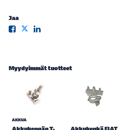
Jaa
Myydyimmät tuotteet
AKKUA
Akkukengän T-
Akkukenkä FIAT