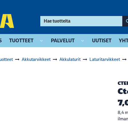
S
TUOTTEET
PALVELUT
UUTISET
YHT
uotteet
Akkutarvikkeet
Akkulaturit
Laturitarvikkeet
CTE
Ct
7,
8,4 
ilman