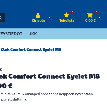
0
0
Avaa kirjautuminen
Avaa 
Kirjaudu
Toivelista
0,00 €
EYSTIEDOT
UKK
Ctek Comfort Connect Eyelet M8
K
ek Comfort Connect Eyelet M8
00 €
mm:n M8-silmukkakaapeli nopeaan ja helppoon kytkentään
 puristusliittimiä.