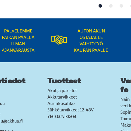
PALVELEMME
AUTON AKUN
PAIKAN PÄÄLLÄ
OSTAJALLE
ILMAN
VAIHTOTYÖ
AJANVARAUSTA
KAUPAN PÄÄLLE
tiedot
Tuotteet
Ve
fo
Akut ja paristot
Akkutarvikkeet
Näin 
uu
Aurinkosähkö
verk
Sähkötarvikkeet 12-48V
Sopi
9
Yleistarvikkeet
Toimi
lu@akkua.fi
Maks