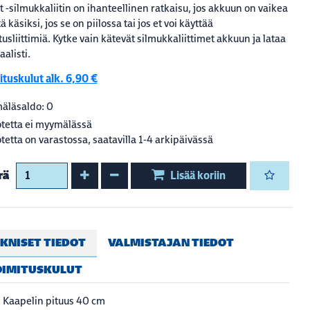
t -silmukkaliitin on ihanteellinen ratkaisu, jos akkuun on vaikea
 käsiksi, jos se on piilossa tai jos et voi käyttää
tusliittimiä. Kytke vain kätevät silmukkaliittimet akkuun ja lataa
alisti.
tuskulut alk. 6,90 €
äläsaldo: 0
tetta ei myymälässä
tetta on varastossa, saatavilla 1-4 arkipäivässä
Kasvata määrää
Vähennä määrää
rä
Lisää koriin
KNISET TIEDOT
VALMISTAJAN TIEDOT
OIMITUSKULUT
Kaapelin pituus 40 cm