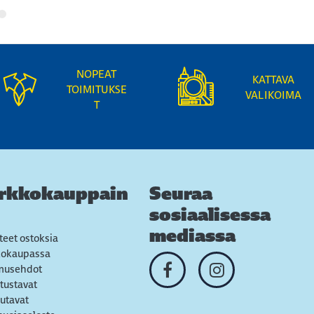
NOPEAT
KATTAVA
TOIMITUKSE
VALIKOIMA
T
rkkokauppain
Seuraa
sosiaalisessa
mediassa
teet ostoksia
kokaupassa
musehdot
tustavat
utavat