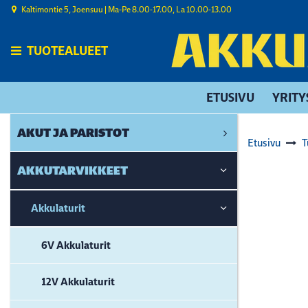
Siirry pääsisältöön
Kaltimontie 5, Joensuu | ​Ma-Pe 8.00-17.00, La 10.00-13.00
TUOTEALUEET
ETUSIVU
YRITY
AKUT JA PARISTOT
Etusivu
T
AKKUTARVIKKEET
Akkulaturit
6V Akkulaturit
12V Akkulaturit