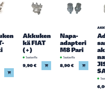
AKK
uken
Akkuken
Napa-
Ad
T-
kä FIAT
adapteri
sa
i
(+)
M8 Pari
a
na
Saatavilla
Saatavilla
JI
a
9,90 €
8,90 €
Lisää koriin
Lisää koriin
S
Lisää koriin
Saat
6,0