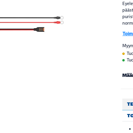
Eyele
päästä
puris
norma
Toimi
Myym
Tuo
Tuo
Mää
TE
T