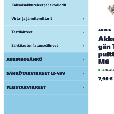
Kaksoisakkureleet ja jakodiodit
Virta- ja jännitemittarit
AKKUA
Testilaitteet
Akk
gän 
Sähköauton latausvälineet
pultt
AURINKOSÄHKÖ
M6
Saatavill
SÄHKÖTARVIKKEET 12-48V
7,90 €
YLEISTARVIKKEET