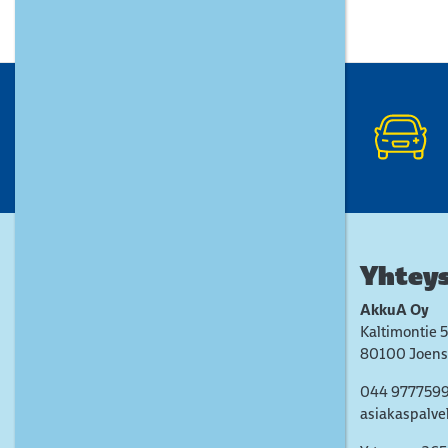
Yhteys
AkkuA Oy
Kaltimontie 5
80100 Joens
044 977759
asiakaspalve