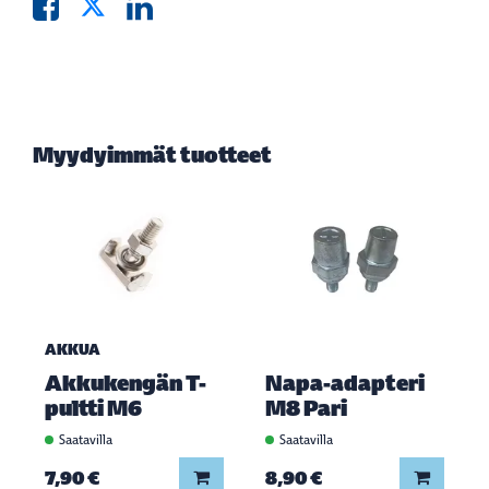
Myydyimmät tuotteet
AKKUA
Akkukengän T-
Napa-adapteri
pultti M6
M8 Pari
Saatavilla
Saatavilla
Lisää koriin
Lisää ko
7,90 €
8,90 €