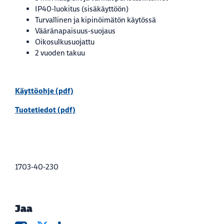
IP40-luokitus (sisäkäyttöön)
Turvallinen ja kipinöimätön käytössä
Vääränapaisuus-suojaus
Oikosulkusuojattu
2 vuoden takuu
Käyttöohje (pdf)
Tuotetiedot (pdf)
1703-40-230
Jaa