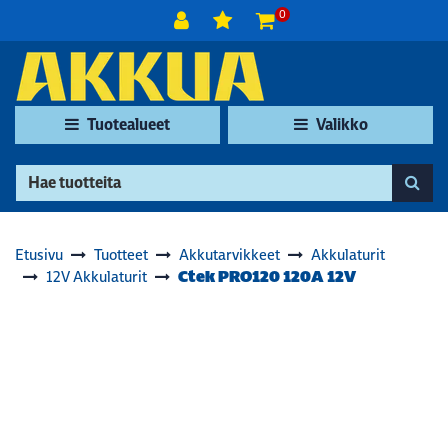
Siirry pääsisältöön
0
Tuotealueet
Valikko
Etusivu
Tuotteet
Akkutarvikkeet
Akkulaturit
Ctek PRO120 120A 12V
12V Akkulaturit