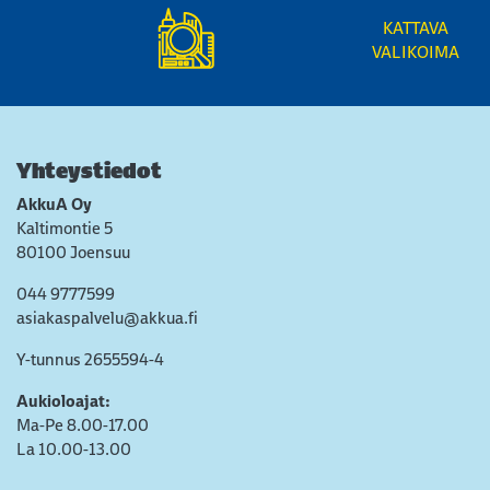
KATTAVA
VALIKOIMA
Yhteystiedot
AkkuA Oy
Kaltimontie 5
80100 Joensuu
044 9777599
asiakaspalvelu@akkua.fi
Y-tunnus 2655594-4
Aukioloajat:
Ma-Pe 8.00-17.00
La 10.00-13.00