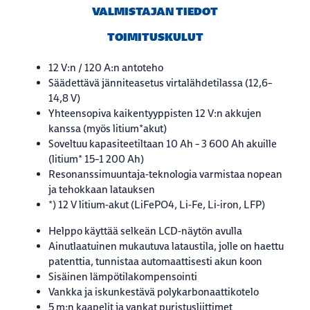
VALMISTAJAN TIEDOT
TOIMITUSKULUT
12 V:n / 120 A:n antoteho
Säädettävä jänniteasetus virtalähdetilassa (12,6–
14,8 V)
Yhteensopiva kaikentyyppisten 12 V:n akkujen
kanssa (myös litium*akut)
Soveltuu kapasiteetiltaan 10 Ah – 3 600 Ah akuille
(litium* 15–1 200 Ah)
Resonanssimuuntaja-teknologia varmistaa nopean
ja tehokkaan latauksen
*) 12 V litium-akut (LiFePO4, Li-Fe, Li-iron, LFP)
Helppo käyttää selkeän LCD-näytön avulla
Ainutlaatuinen mukautuva lataustila, jolle on haettu
patenttia, tunnistaa automaattisesti akun koon
Sisäinen lämpötilakompensointi
Vankka ja iskunkestävä polykarbonaattikotelo
5 m:n kaapelit ja vankat puristusliittimet