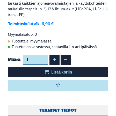
tarkasti kaikkien ajoneuvovalmistajien ja käyttökohteiden
mukaisiin tarpeisiin. *) 12 V litium-akut (LiFePO4, Li-Fe, Li-
iron, LFP)
Toimituskulut alk. 6,90 €
Myymäläsaldo: 0
Tuotetta ei myymälässä
Tuotetta on varastossa, saatavilla 1-4 arkipäivässä
Kasvata määrää
Vähennä määrää
Määrä
Lisää koriin
TEKNISET TIEDOT