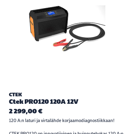
CTEK
Ctek PRO120 120A 12V
2 299,00 €
120 A:n laturi ja virtalähde korjaamodiagnostiikkaan!
CTEK PRO120 on innovatiivinen ja huipputehokas 120 A:n