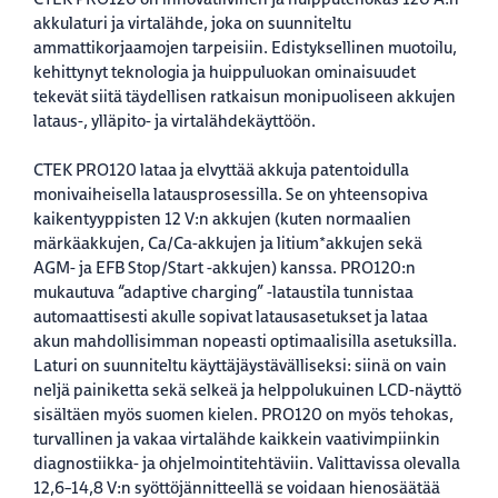
akkulaturi ja virtalähde, joka on suunniteltu
ammattikorjaamojen tarpeisiin. Edistyksellinen muotoilu,
kehittynyt teknologia ja huippuluokan ominaisuudet
tekevät siitä täydellisen ratkaisun monipuoliseen akkujen
lataus-, ylläpito- ja virtalähdekäyttöön.
CTEK PRO120 lataa ja elvyttää akkuja patentoidulla
monivaiheisella latausprosessilla. Se on yhteensopiva
kaikentyyppisten 12 V:n akkujen (kuten normaalien
märkäakkujen, Ca/Ca-akkujen ja litium*akkujen sekä
AGM- ja EFB Stop/Start -akkujen) kanssa. PRO120:n
mukautuva “adaptive charging” -lataustila tunnistaa
automaattisesti akulle sopivat latausasetukset ja lataa
akun mahdollisimman nopeasti optimaalisilla asetuksilla.
Laturi on suunniteltu käyttäjäystävälliseksi: siinä on vain
neljä painiketta sekä selkeä ja helppolukuinen LCD-näyttö
sisältäen myös suomen kielen. PRO120 on myös tehokas,
turvallinen ja vakaa virtalähde kaikkein vaativimpiinkin
diagnostiikka- ja ohjelmointitehtäviin. Valittavissa olevalla
12,6–14,8 V:n syöttöjännitteellä se voidaan hienosäätää