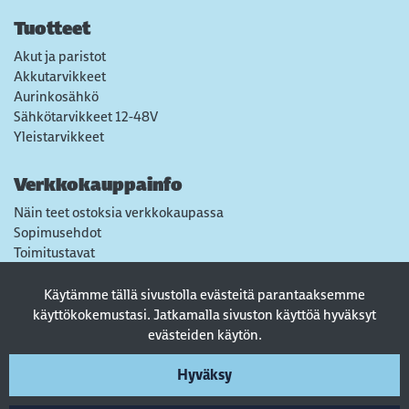
Tuotteet
Akut ja paristot
Akkutarvikkeet
Aurinkosähkö
Sähkötarvikkeet 12-48V
Yleistarvikkeet
Verkkokauppainfo
Näin teet ostoksia verkkokaupassa
Sopimusehdot
Toimitustavat
Maksutavat
Tietosuojaseloste
Käytämme tällä sivustolla evästeitä parantaaksemme
Usein kysytyt kysymykset
käyttökokemustasi. Jatkamalla sivuston käyttöä hyväksyt
evästeiden käytön.
Seuraa sosiaalisessa mediassa
Hyväksy