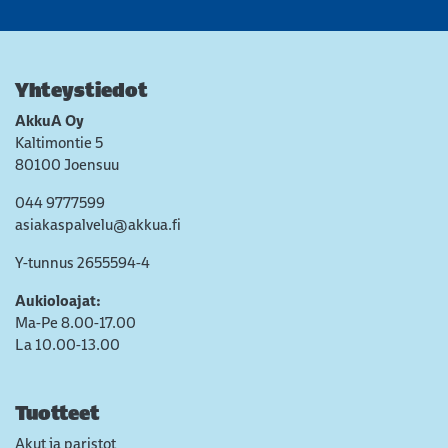
Yhteystiedot
AkkuA Oy
Kaltimontie 5
80100 Joensuu
044 9777599
asiakaspalvelu@akkua.fi
Y-tunnus 2655594-4
Aukioloajat:
Ma-Pe 8.00-17.00
La 10.00-13.00
Tuotteet
Akut ja paristot