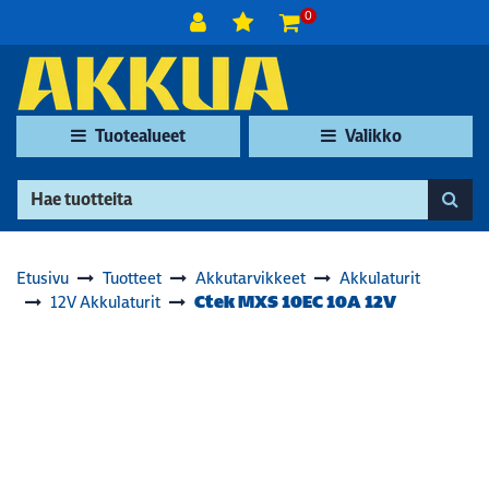
Siirry pääsisältöön
0
Tuotealueet
Valikko
Etusivu
Tuotteet
Akkutarvikkeet
Akkulaturit
Ctek MXS 10EC 10A 12V
12V Akkulaturit