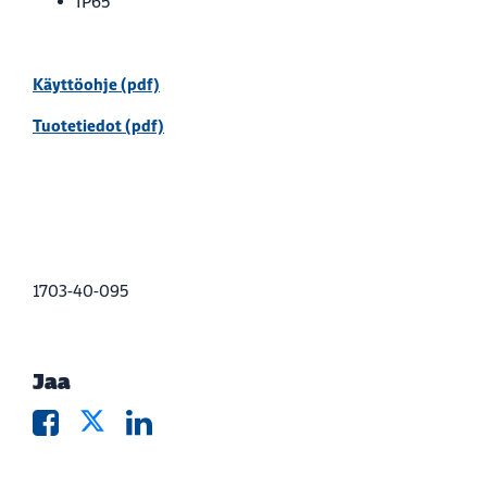
IP65
Käyttöohje (pdf)
Tuotetiedot (pdf)
1703-40-095
Jaa