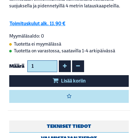
suojuksella ja pidennetyillä 4 metrin latauskaapeleilla.
Toimituskulut alk. 11,90 €
Myymäläsaldo: 0
Tuotetta ei myymälässä
Tuotetta on varastossa, saatavilla 1-4 arkipäivässä
Kasvata määrää
Vähennä määrää
Määrä
Lisää koriin
TEKNISET TIEDOT