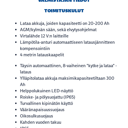
VALMISTAJAN TIEDOT
TOIMITUSKULUT
Lataa akkuja, joiden kapasiteetti on 20–200 Ah
AGM/kylmän sään, sekä elvytysohjelmat
Virtalähde 12 V:n laitteille
Lämpötila-anturi automaattiseen latausjännitteen
kompensointiin
4 metrin latauskaapelit
Täysin automaattinen, 8-vaiheinen "kytke ja lataa" -
lataus
Ylläpitolataa akkuja maksimikapasiteetiltaan 300
Ah
Helppolukuinen LED-näyttö
Roiske- ja pölysuojattu (IP65)
Turvallinen kipinätön käyttö
Vääränapaisuussuojaus
Oikosulkusuojaus
Kahden vuoden takuu