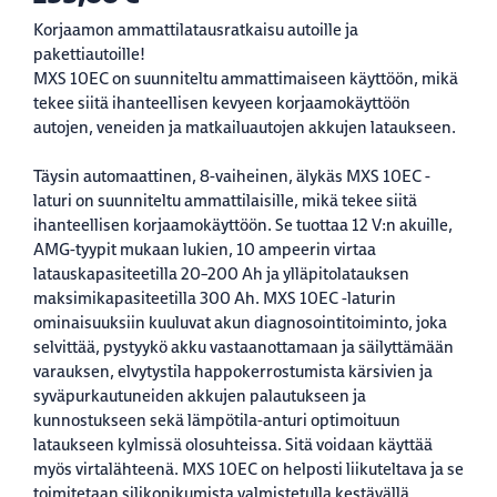
Korjaamon ammattilatausratkaisu autoille ja
pakettiautoille!
MXS 10EC on suunniteltu ammattimaiseen käyttöön, mikä
tekee siitä ihanteellisen kevyeen korjaamokäyttöön
autojen, veneiden ja matkailuautojen akkujen lataukseen.
Täysin automaattinen, 8-vaiheinen, älykäs MXS 10EC -
laturi on suunniteltu ammattilaisille, mikä tekee siitä
ihanteellisen korjaamokäyttöön. Se tuottaa 12 V:n akuille,
AMG-tyypit mukaan lukien, 10 ampeerin virtaa
latauskapasiteetilla 20–200 Ah ja ylläpitolatauksen
maksimikapasiteetilla 300 Ah. MXS 10EC -laturin
ominaisuuksiin kuuluvat akun diagnosointitoiminto, joka
selvittää, pystyykö akku vastaanottamaan ja säilyttämään
varauksen, elvytystila happokerrostumista kärsivien ja
syväpurkautuneiden akkujen palautukseen ja
kunnostukseen sekä lämpötila-anturi optimoituun
lataukseen kylmissä olosuhteissa. Sitä voidaan käyttää
myös virtalähteenä. MXS 10EC on helposti liikuteltava ja se
toimitetaan silikonikumista valmistetulla kestävällä