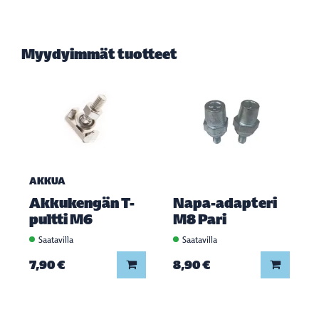
Myydyimmät tuotteet
AKKUA
Akkukengän T-
Napa-adapteri
pultti M6
M8 Pari
Saatavilla
Saatavilla
Lisää koriin
Lisää ko
7,90 €
8,90 €