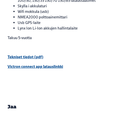
100/50, 150/35 150/70 150/85 lataussäätimet
Skylla i akkulaturi
Wifi mokkula (usb)
NMEA2000 polttoainemittari
Usb GPS-laite
Lynx Ion Li-Ion akkujen hallintalaite
Takuu 5-vuotta
Tekniset tiedot (pdf)
Victron connect app latauslinkki
Jaa