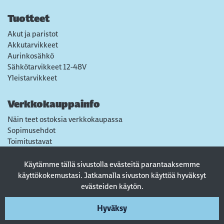
Tuotteet
Akut ja paristot
Akkutarvikkeet
Aurinkosähkö
Sähkötarvikkeet 12-48V
Yleistarvikkeet
Verkkokauppainfo
Näin teet ostoksia verkkokaupassa
Sopimusehdot
Toimitustavat
Maksutavat
Tietosuojaseloste
Käytämme tällä sivustolla evästeitä parantaaksemme
Usein kysytyt kysymykset
käyttökokemustasi. Jatkamalla sivuston käyttöä hyväksyt
evästeiden käytön.
Seuraa sosiaalisessa mediassa
Hyväksy