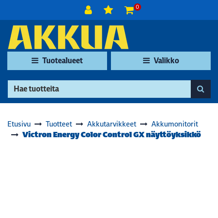
Siirry pääsisältöön
0
Tuotealueet
Valikko
Etusivu
Tuotteet
Akkutarvikkeet
Akkumonitorit
Victron Energy Color Control GX näyttöyksikkö