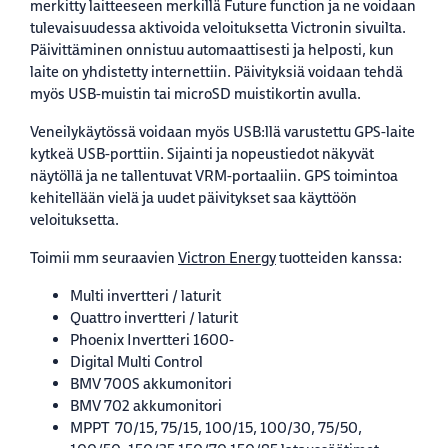
merkitty laitteeseen merkillä Future function ja ne voidaan
tulevaisuudessa aktivoida veloituksetta Victronin sivuilta.
Päivittäminen onnistuu automaattisesti ja helposti, kun
laite on yhdistetty internettiin. Päivityksiä voidaan tehdä
myös USB-muistin tai microSD muistikortin avulla.
Veneilykäytössä voidaan myös USB:llä varustettu GPS-laite
kytkeä USB-porttiin. Sijainti ja nopeustiedot näkyvät
näytöllä ja ne tallentuvat VRM-portaaliin. GPS toimintoa
kehitellään vielä ja uudet päivitykset saa käyttöön
veloituksetta.
Toimii mm seuraavien
Victron Energy
tuotteiden kanssa:
Multi invertteri / laturit
Quattro invertteri / laturit
Phoenix Invertteri 1600‐
Digital Multi Control
BMV 700S akkumonitori
BMV 702 akkumonitori
MPPT 70/15, 75/15, 100/15, 100/30, 75/50,