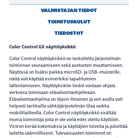
VALMISTAJAN TIEDOT
TOIMITUSKULUT
TIEDOSTOT
Color Control GX näyttöyksikkö
Color Control näyttöyksikkö on tarkoitettu järjestelmän
toiminnan seuraamiseen sekä asetusten muuttamiseen.
Näytössä on lisäksi paikka microSD- ja USB -muisteille,
näitä voit käyttää esimerkiksi tapahtumien
tallentamiseen. Näyttöyksikön tiedot voidaan ohjata
verkossa toimivaan etävalvontaohjelmaan.
Etävalvontaohjelma on täysin ilmainen ja sen avulla voit
helposti tarkkailla sähköjärjestelmän tilaa vaikka
mobiililaitteella. Color Control näyttöyksikkö sisältää
monia toimintoja joita ei ole vielä edes otettu käyttöön.
Victron kerää kokemuksia ja käyttäjien toiveita ja päivittää
laitetta säännöllisesti. Tulevaisuuden toiminnot on