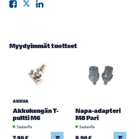
Myydyimmät tuotteet
AKKUA
Akkukengän T-
Napa-adapteri
pultti M6
M8 Pari
Saatavilla
Saatavilla
Lisää koriin
Lisää ko
7,90 €
8,90 €