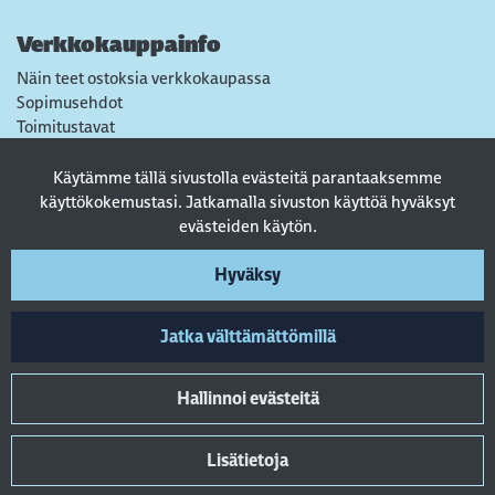
Verkkokauppainfo
Näin teet ostoksia verkkokaupassa
Sopimusehdot
Toimitustavat
Maksutavat
Tietosuojaseloste
Käytämme tällä sivustolla evästeitä parantaaksemme
Usein kysytyt kysymykset
käyttökokemustasi. Jatkamalla sivuston käyttöä hyväksyt
evästeiden käytön.
Seuraa sosiaalisessa mediassa
Hyväksy
Jatka välttämättömillä
Hallinnoi evästeitä
Lisätietoja