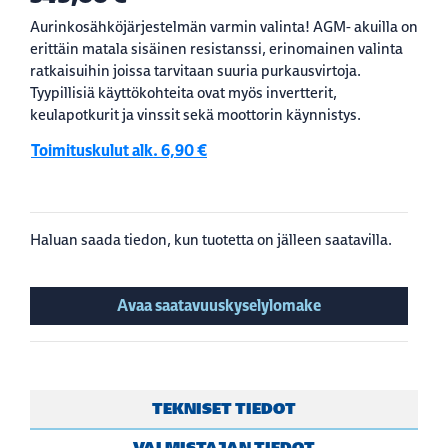
Aurinkosähköjärjestelmän varmin valinta! AGM- akuilla on
erittäin matala sisäinen resistanssi, erinomainen valinta
ratkaisuihin joissa tarvitaan suuria purkausvirtoja.
Tyypillisiä käyttökohteita ovat myös invertterit,
keulapotkurit ja vinssit sekä moottorin käynnistys.
Toimituskulut alk. 6,90 €
Haluan saada tiedon, kun tuotetta on jälleen saatavilla.
Avaa saatavuuskyselylomake
TEKNISET TIEDOT
VALMISTAJAN TIEDOT