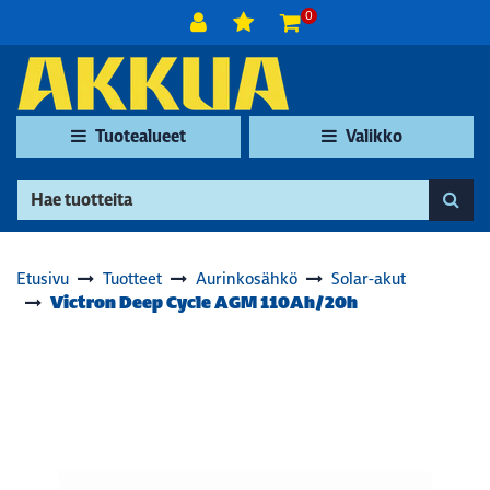
Siirry pääsisältöön
0
Tuotealueet
Valikko
Etusivu
Tuotteet
Aurinkosähkö
Solar-akut
Victron Deep Cycle AGM 110Ah/20h