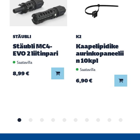
STÄUBLI
K2
Stäubli MC4-
Kaapelipidike
EVO 2 liitinpari
aurinkopaneelii
n 10kpl
Saatavilla
Saatavilla
Lisää koriin
8,99 €
Lisää ko
6,90 €