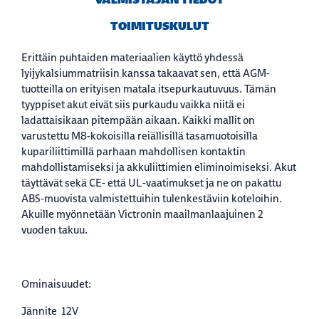
TOIMITUSKULUT
Erittäin puhtaiden materiaalien käyttö yhdessä
lyijykalsiummatriisin kanssa takaavat sen, että AGM-
tuotteilla on erityisen matala itsepurkautuvuus. Tämän
tyyppiset akut eivät siis purkaudu vaikka niitä ei
ladattaisikaan pitempään aikaan. Kaikki mallit on
varustettu M8-kokoisilla reiällisillä tasamuotoisilla
kupariliittimillä parhaan mahdollisen kontaktin
mahdollistamiseksi ja akkuliittimien eliminoimiseksi. Akut
täyttävät sekä CE- että UL-vaatimukset ja ne on pakattu
ABS-muovista valmistettuihin tulenkestäviin koteloihin.
Akuille myönnetään Victronin maailmanlaajuinen 2
vuoden takuu.
Ominaisuudet:
Jännite 12V