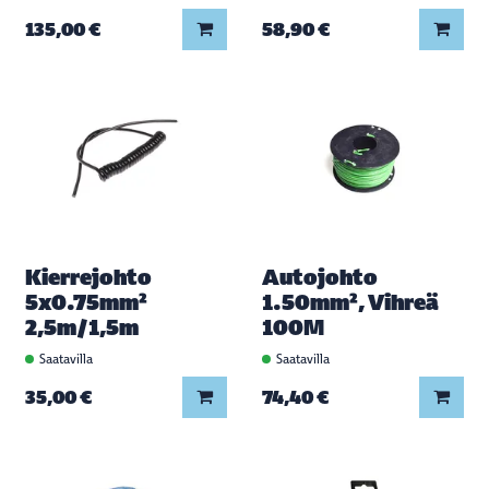
Lisää koriin
Lisää
135,00 €
58,90 €
Kierrejohto
Autojohto
5x0.75mm²
1.50mm², Vihreä
2,5m/1,5m
100M
Saatavilla
Saatavilla
Lisää koriin
Lisää
35,00 €
74,40 €