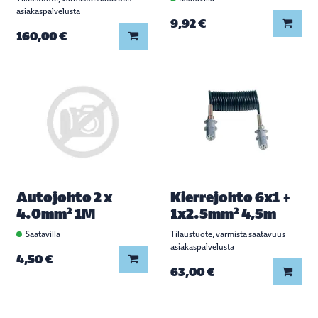
asiakaspalvelusta
Lisää
9,92 €
Lisää koriin
160,00 €
Autojohto 2 x
Kierrejohto 6x1 +
4.0mm² 1M
1x2.5mm² 4,5m
Saatavilla
Tilaustuote, varmista saatavuus
asiakaspalvelusta
Lisää koriin
4,50 €
Lisää
63,00 €