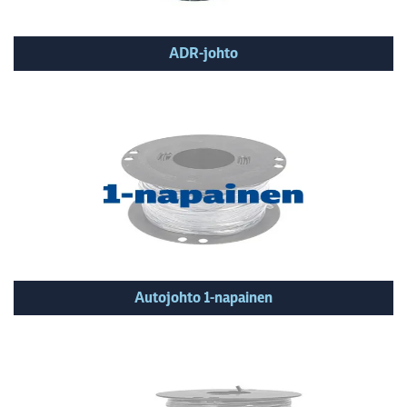
ADR-johto
Autojohto 1-napainen