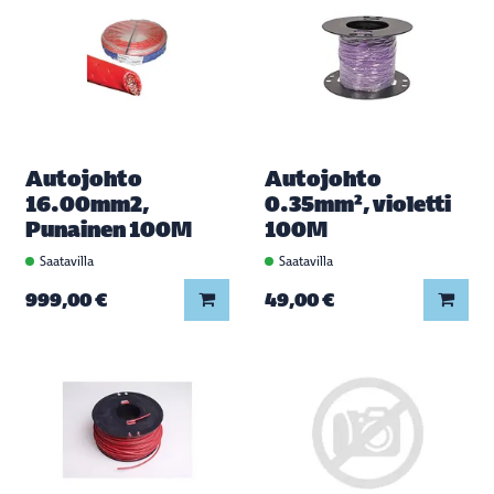
Autojohto
Autojohto
16.00mm2,
0.35mm², violetti
Punainen 100M
100M
Saatavilla
Saatavilla
Lisää koriin
Lisää
999,00 €
49,00 €