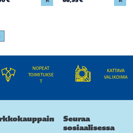
00 €
66,95 €
4
NOPEAT
KATTAVA
TOIMITUKSE
VALIKOIMA
T
rkkokauppain
Seuraa
sosiaalisessa