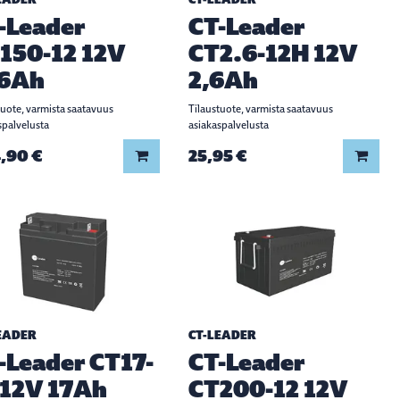
-Leader
CT-Leader
150-12 12V
CT2.6-12H 12V
6Ah
2,6Ah
tuote, varmista saatavuus
Tilaustuote, varmista saatavuus
spalvelusta
asiakaspalvelusta
,90 €
25,95 €
Lisää koriin
Lisää
EADER
CT-LEADER
-Leader CT17-
CT-Leader
 12V 17Ah
CT200-12 12V