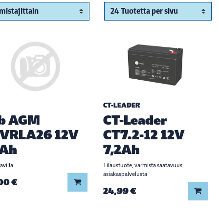
CT-LEADER
b AGM
CT-Leader
VRLA26 12V
CT7.2-12 12V
Ah
7,2Ah
avilla
Tilaustuote, varmista saatavuus
asiakaspalvelusta
00 €
Lisää koriin
24,99 €
Lisää