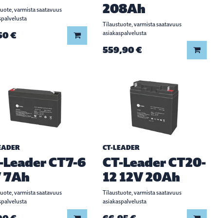
208Ah
tuote, varmista saatavuus
spalvelusta
Tilaustuote, varmista saatavuus
50 €
asiakaspalvelusta
Lisää koriin
559,90 €
Lisää
EADER
CT-LEADER
-Leader CT7-6
CT-Leader CT20-
 7Ah
12 12V 20Ah
tuote, varmista saatavuus
Tilaustuote, varmista saatavuus
spalvelusta
asiakaspalvelusta
Lisää koriin
Lisää