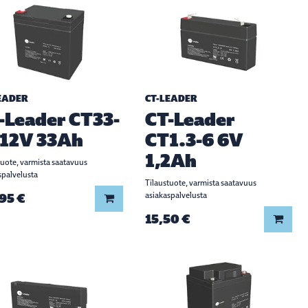
EADER
CT-LEADER
-Leader CT33-
CT-Leader
 12V 33Ah
CT1.3-6 6V
1,2Ah
tuote, varmista saatavuus
spalvelusta
Tilaustuote, varmista saatavuus
95 €
asiakaspalvelusta
Lisää koriin
15,50 €
Lisää