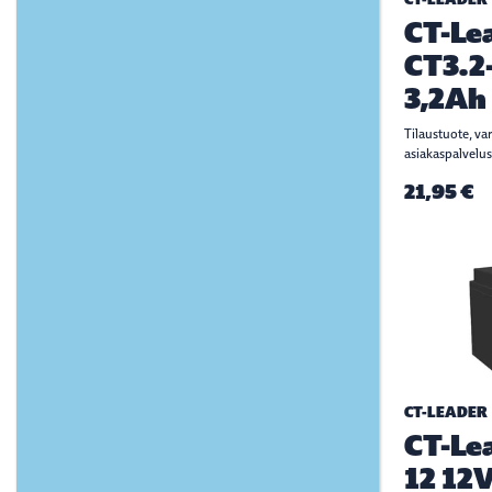
CT-Le
CT3.2
3,2Ah
Tilaustuote, va
asiakaspalvelus
21,95 €
CT-LEADER
CT-Le
12 12