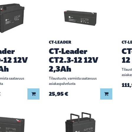
CT-LEADER
CT-L
ader
CT-Leader
CT
-12 12V
CT2.3-12 12V
12
Ah
2,3Ah
Tilaus
asiaka
rmista saatavuus
Tilaustuote, varmista saatavuus
ta
asiakaspalvelusta
111,
€
25,95 €
Lisää koriin
Lisää koriin