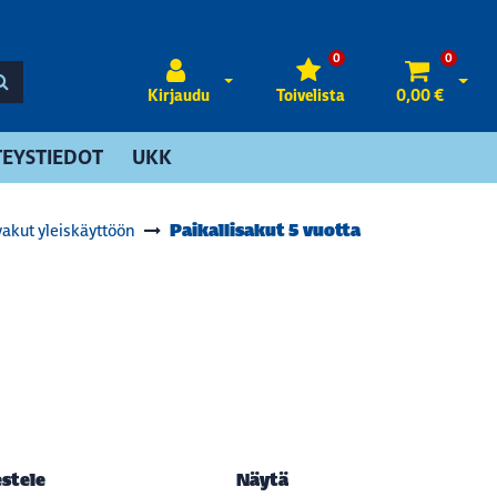
0
0
Avaa kirjautuminen
Avaa 
Kirjaudu
Toivelista
0,00 €
EYSTIEDOT
UKK
Paikallisakut 5 vuotta
yakut yleiskäyttöön
estele
Näytä