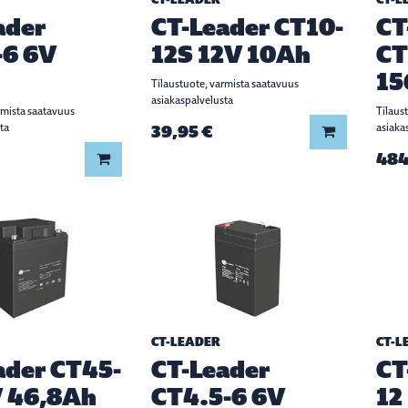
ader
CT-Leader CT10-
CT
-6 6V
12S 12V 10Ah
CT
15
Tilaustuote, varmista saatavuus
asiakaspalvelusta
rmista saatavuus
Tilaus
ta
39,95 €
asiaka
Lisää koriin
484
Lisää koriin
CT-LEADER
CT-L
ader CT45-
CT-Leader
CT
V 46,8Ah
CT4.5-6 6V
12