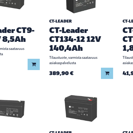
CT-LEADER
CT-L
ader CT9-
CT-Leader
CT
V 8,5Ah
CT134-12 12V
CT
140,4Ah
1,
rmista saatavuus
ta
Tilaustuote, varmista saatavuus
Tilaus
asiakaspalvelusta
asiaka
Lisää koriin
389,90 €
41,
Lisää koriin
CT-LEADER
CT-L