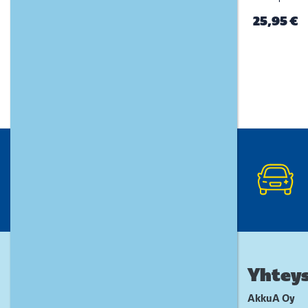
25,95 €
Yhteys
AkkuA Oy