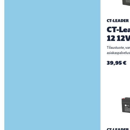
CT-LEADER
CT-Le
12 12
Tilaustuote, va
asiakaspalvelus
39,95 €
CT-LEADER