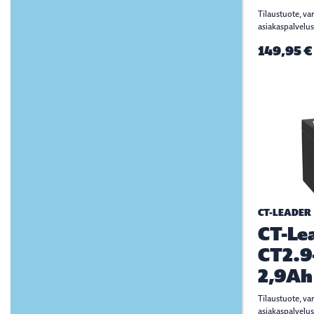
Tilaustuote, va
asiakaspalvelus
149,95 €
CT-LEADER
CT-Le
CT2.9
2,9Ah
Tilaustuote, va
asiakaspalvelus