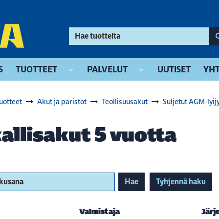
S
TUOTTEET
PALVELUT
UUTISET
YHT
uotteet
Akut ja paristot
Teollisuusakut
Suljetut AGM-lyij
allisakut 5 vuotta
akusana
Hae
Tyhjennä haku
Valmistaja
Järj