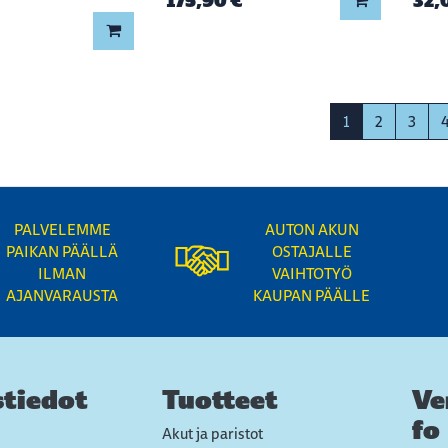
175,90 €
32,
Lisää koriin
1
2
3
PALVELEMME
AUTON AKUN
PAIKAN PÄÄLLÄ
OSTAJALLE
ILMAN
VAIHTOTYÖ
AJANVARAUSTA
KAUPAN PÄÄLLE
tiedot
Tuotteet
Ve
fo
Akut ja paristot