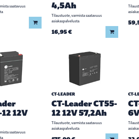
4,5Ah
rmista saatavuus
Tilaus
ta
asiaka
Tilaustuote, varmista saatavuus
asiakaspalvelusta
59,
Lisää koriin
16,95 €
Lisää koriin
CT-LEADER
CT-L
ader
CT-Leader CT55-
CT
-12 12V
12 12V 57,2Ah
6V
Tilaustuote, varmista saatavuus
Tilaus
asiakaspalvelusta
asiaka
rmista saatavuus
ta
Lisää koriin