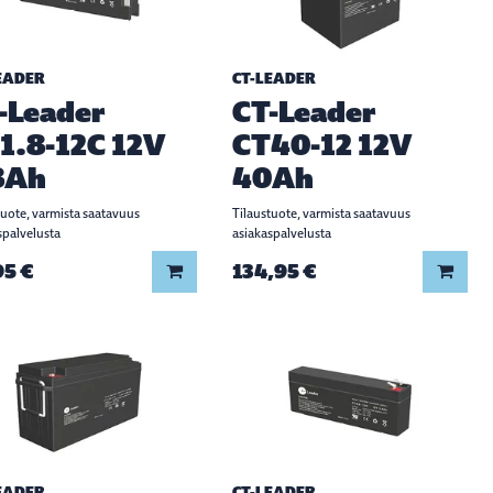
EADER
CT-LEADER
-Leader
CT-Leader
1.8-12C 12V
CT40-12 12V
8Ah
40Ah
tuote, varmista saatavuus
Tilaustuote, varmista saatavuus
spalvelusta
asiakaspalvelusta
95 €
134,95 €
Lisää koriin
Lisää
EADER
CT-LEADER