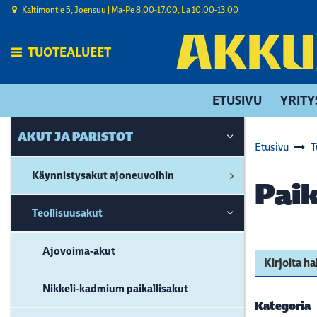
Siirry pääsisältöön
Kaltimontie 5, Joensuu | ​Ma-Pe 8.00-17.00, La 10.00-13.00
TUOTEALUEET
ETUSIVU
YRITY
AKUT JA PARISTOT
Etusivu
T
Käynnistysakut ajoneuvoihin
Paik
Teollisuusakut
Ajovoima-akut
Kirjoita h
Nikkeli-kadmium paikallisakut
Kategoria