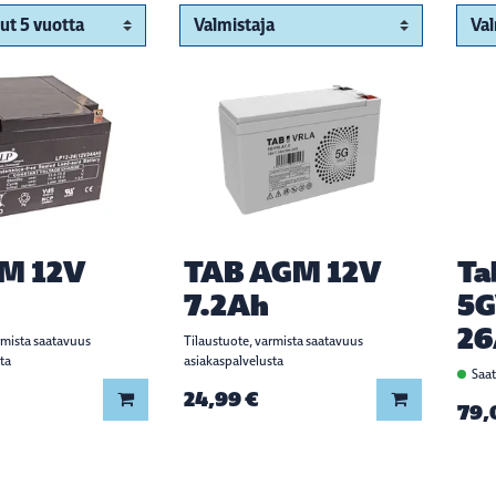
M 12V
TAB AGM 12V
Ta
7.2Ah
5G
26
rmista saatavuus
Tilaustuote, varmista saatavuus
ta
asiakaspalvelusta
Saat
24,99 €
Lisää koriin
Lisää koriin
79,