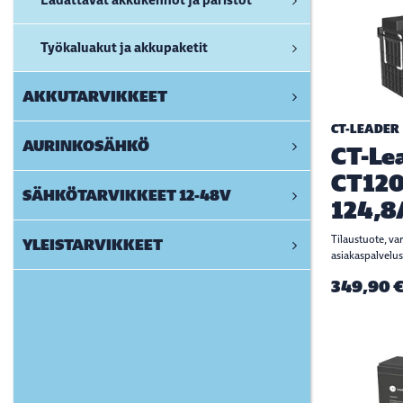
Työkaluakut ja akkupaketit
AKKUTARVIKKEET
CT-LEADER
AURINKOSÄHKÖ
CT-Le
CT120
SÄHKÖTARVIKKEET 12-48V
124,8
Tilaustuote, va
YLEISTARVIKKEET
asiakaspalvelus
349,90 