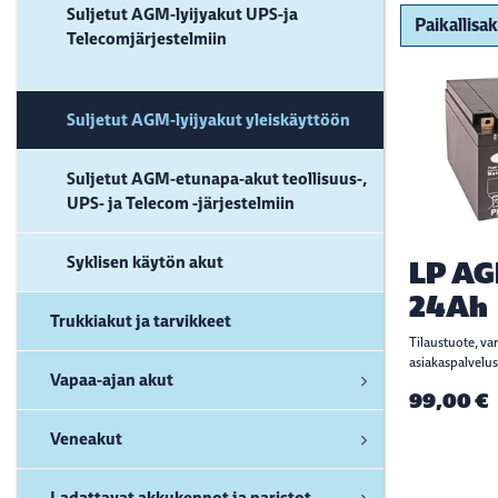
Suljetut AGM-lyijyakut UPS-ja
Telecomjärjestelmiin
Suljetut AGM-lyijyakut yleiskäyttöön
Suljetut AGM-etunapa-akut teollisuus-,
UPS- ja Telecom -järjestelmiin
Syklisen käytön akut
LP AG
24Ah
Trukkiakut ja tarvikkeet
Tilaustuote, va
asiakaspalvelus
Vapaa-ajan akut
99,00 €
Veneakut
Ladattavat akkukennot ja paristot