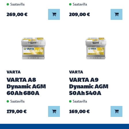
Saatavilla
Saatavilla
Lisää koriin
Lisää
269,00 €
209,00 €
VARTA
VARTA
VARTA A8
VARTA A9
Dynamic AGM
Dynamic AGM
60Ah 680A
50Ah 540A
Saatavilla
Saatavilla
Lisää koriin
Lisää
179,00 €
169,00 €