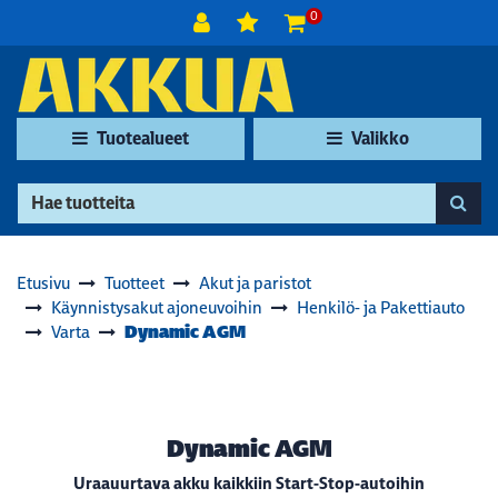
Siirry pääsisältöön
0
Tuotealueet
Valikko
Etusivu
Tuotteet
Akut ja paristot
Käynnistysakut ajoneuvoihin
Henkilö- ja Pakettiauto
Dynamic AGM
Varta
Dynamic AGM
Uraauurtava akku kaikkiin Start-Stop-autoihin