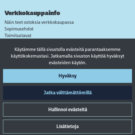
Verkkokauppainfo
Näin teet ostoksia verkkokaupassa
Sopimusehdot
Toimitustavat
Maksutavat
Tietosuojaseloste
Käytämme tällä sivustolla evästeitä parantaaksemme
Usein kysytyt kysymykset
käyttökokemustasi. Jatkamalla sivuston käyttöä hyväksyt
evästeiden käytön.
Seuraa sosiaalisessa mediassa
Hyväksy
Jatka välttämättömillä
Hallinnoi evästeitä
Lisätietoja