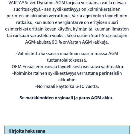
VARTA® Silver Dynamic AGM tarjoaa vertaansa vailla olevaa
suorituskykyä – sen syklikestävyys on kolminkertainen
perinteisiin akkuihin verrattuna. Varta agm onkin täydellinen
ratkaisu, kun auton energiantarve on erityisen suuri
esimerkiksi erittäin kovan käytön, kylmän tai kuuman ilmaston
tai runsaan varustelun vuoksi. Siksi uusien Start-Stop-autojen
AGM-akuista 80 % onVartan AGM –akkuja.
-Valmistettu Saksassa maailman suurimmassa AGM
tuotantolaitoksessa.
-OEM Ensiasennusosaa täydellisesti vastaava vaihtoakku.
-Kolminkertainen syklikestävyys verrattuna perinteisiin
akkuihin
-Normaali käyttöikä 6-10 vuotta.
Se markkinoiden orginaali ja paras AGM akku.
Kirjoita hakusana