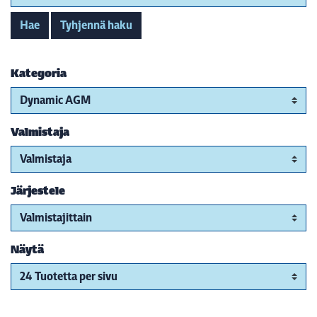
Hae
Tyhjennä haku
Kategoria
Valmistaja
Järjestele
Näytä