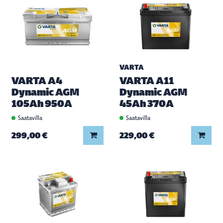
VARTA
VARTA A4
VARTA A11
Dynamic AGM
Dynamic AGM
105Ah 950A
45Ah 370A
Saatavilla
Saatavilla
Lisää koriin
Lisää
299,00 €
229,00 €