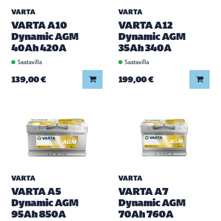
VARTA
VARTA
VARTA A10
VARTA A12
Dynamic AGM
Dynamic AGM
40Ah 420A
35Ah 340A
Saatavilla
Saatavilla
Lisää koriin
Lisää
139,00 €
199,00 €
VARTA
VARTA
VARTA A5
VARTA A7
Dynamic AGM
Dynamic AGM
95Ah 850A
70Ah 760A