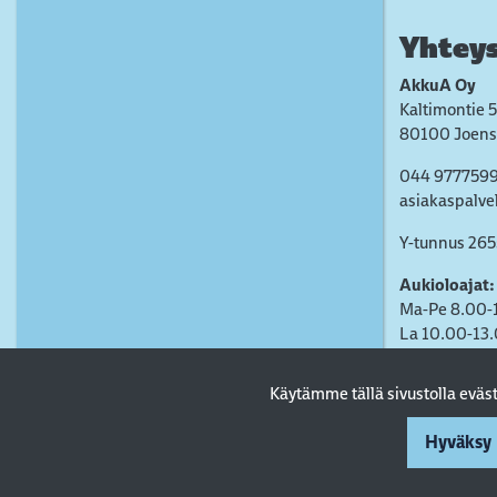
Yhteys
AkkuA Oy
Kaltimontie 5
80100 Joens
044 977759
asiakaspalve
Y-tunnus 26
Aukioloajat:
Ma-Pe 8.00-
La 10.00-13
Käytämme tällä sivustolla evä
Hyväksy