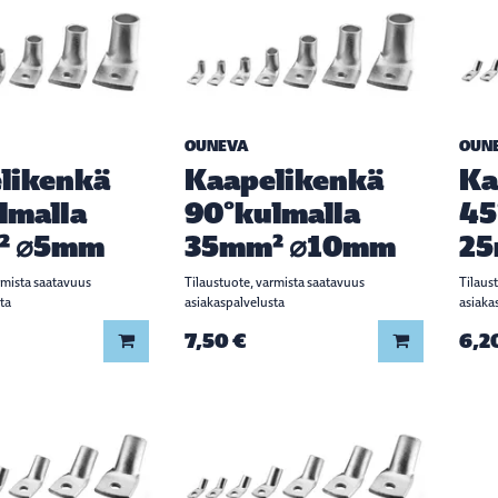
OUNEVA
OUN
likenkä
Kaapelikenkä
Ka
lmalla
90°kulmalla
45
² ⌀5mm
35mm² ⌀10mm
25
rmista saatavuus
Tilaustuote, varmista saatavuus
Tilaus
ta
asiakaspalvelusta
asiaka
7,50 €
6,2
Lisää koriin
Lisää koriin