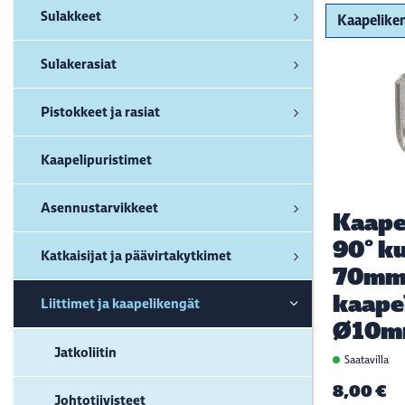
Sulakkeet
Sulakerasiat
Pistokkeet ja rasiat
Kaapelipuristimet
Asennustarvikkeet
Kaape
90° ku
Katkaisijat ja päävirtakytkimet
70mm
kaapel
Liittimet ja kaapelikengät
Ø10m
Jatkoliitin
Saatavilla
8,00 €
Johtotiivisteet