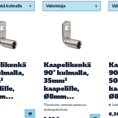
likenkä
Kaapelikenkä
Ka
lmalla,
90° kulmalla,
90
²
35mm²
5
ille,
kaapelille,
ka
m...
Ø8mm...
Ø8
Tilaustuote, varmista saatavuus
Saat
asiakaspalvelusta
6,3
Lisää koriin