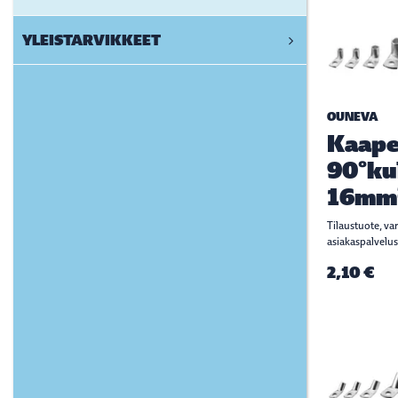
YLEISTARVIKKEET
OUNEVA
Kaape
90°ku
16mm
Tilaustuote, va
asiakaspalvelus
2,10 €