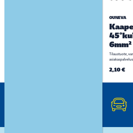
OUNEVA
Kaape
45°ku
6mm²
Tilaustuote, va
asiakaspalvelus
2,10 €