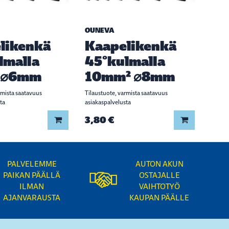
OUNEVA
likenkä
Kaapelikenkä
lmalla
45°kulmalla
 ⌀6mm
10mm² ⌀8mm
rmista saatavuus
Tilaustuote, varmista saatavuus
ta
asiakaspalvelusta
3,80 €
Lisää koriin
Lisää koriin
PALVELEMME
AUTON AKUN
PAIKAN PÄÄLLÄ
OSTAJALLE
ILMAN
VAIHTOTYÖ
AJANVARAUSTA
KAUPAN PÄÄLLE