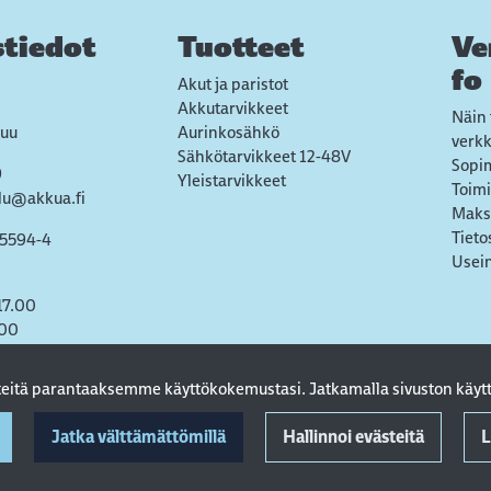
tiedot
Tuotteet
Ve
fo
Akut ja paristot
Akkutarvikkeet
Näin 
uu
Aurinkosähkö
verk
Sähkötarvikkeet 12-48V
Sopi
9
Yleistarvikkeet
Toimi
lu@akkua.fi
Maks
Tieto
55594-4
Usein
17.00
.00
steitä parantaaksemme käyttökokemustasi. Jatkamalla sivuston käytt
Jatka välttämättömillä
Hallinnoi evästeitä
L
© 2022 AkkuA Oy. All rights reserved