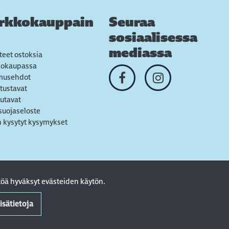
rkkokauppain
Seuraa
sosiaalisessa
mediassa
teet ostoksia
kokaupassa
musehdot
tustavat
utavat
suojaseloste
 kysytyt kysymykset
öä hyväksyt evästeiden käytön.
isätietoja
. Powered by
atFlow Oy