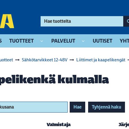
S
TUOTTEET
PALVELUT
UUTISET
YHT
uotteet
Sähkötarvikkeet 12-48V
Liittimet ja kaapelikengät
pelikenkä kulmalla
akusana
Hae
Tyhjennä haku
Valmistaja
Järj