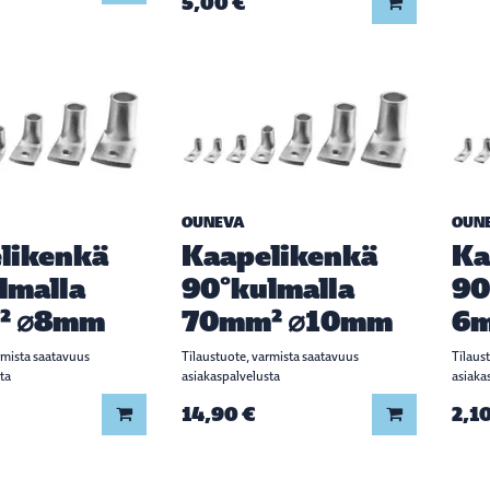
5,00 €
Lisää koriin
OUNEVA
OUN
likenkä
Kaapelikenkä
Ka
lmalla
90°kulmalla
90
² ⌀8mm
70mm² ⌀10mm
6
rmista saatavuus
Tilaustuote, varmista saatavuus
Tilaus
ta
asiakaspalvelusta
asiaka
14,90 €
2,10
Lisää koriin
Lisää koriin