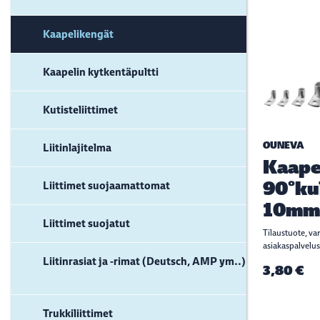
Kaapelikengät
Kaapelin kytkentäpultti
Kutisteliittimet
OUNEVA
Liitinlajitelma
Kaape
90°ku
Liittimet suojaamattomat
10mm
Liittimet suojatut
Tilaustuote, va
asiakaspalvelus
Liitinrasiat ja -rimat (Deutsch, AMP ym..)
3,80 €
Trukkiliittimet