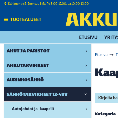
Siirry pääsisältöön
Kaltimontie 5, Joensuu | ​Ma-Pe 8.00-17.00, La 10.00-13.00
TUOTEALUEET
ETUSIVU
YRITY
AKUT JA PARISTOT
Etusivu
T
AKKUTARVIKKEET
Kaa
AURINKOSÄHKÖ
SÄHKÖTARVIKKEET 12-48V
Kirjoita h
Autojohdot ja -kaapelit
Kategoria