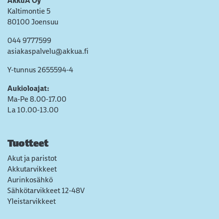
AkkuA Oy
Kaltimontie 5
80100 Joensuu
044 9777599
asiakaspalvelu@akkua.fi
Y-tunnus 2655594-4
Aukioloajat:
Ma-Pe 8.00-17.00
La 10.00-13.00
Tuotteet
Akut ja paristot
Akkutarvikkeet
Aurinkosähkö
Sähkötarvikkeet 12-48V
Yleistarvikkeet