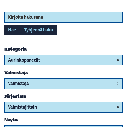
Kirjoita hakusana
Hae
Tyhjennä haku
Kategoria
Valmistaja
Järjestele
Näytä