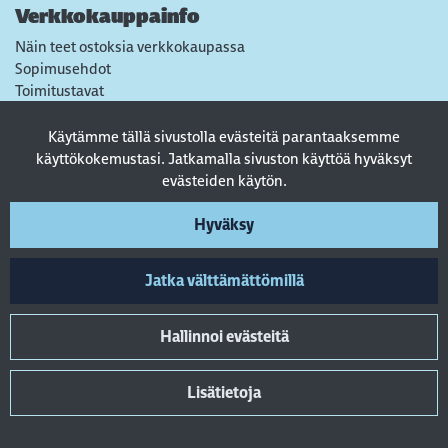
Verkkokauppainfo
Näin teet ostoksia verkkokaupassa
Sopimusehdot
Toimitustavat
Maksutavat
Tietosuojaseloste
Käytämme tällä sivustolla evästeitä parantaaksemme
Usein kysytyt kysymykset
käyttökokemustasi. Jatkamalla sivuston käyttöä hyväksyt
evästeiden käytön.
Seuraa sosiaalisessa mediassa
Hyväksy
Jatka välttämättömillä
Hallinnoi evästeitä
Lisätietoja
© 2022 AkkuA Oy. All rights reserved. Powered by
atFlow Oy