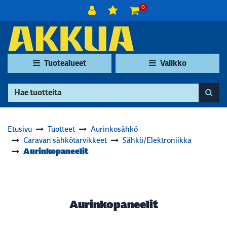
Siirry pääsisältöön
0
Tuotealueet
Valikko
Etusivu
Tuotteet
Aurinkosähkö
Caravan sähkötarvikkeet
Sähkö/Elektroniikka
Aurinkopaneelit
Aurinkopaneelit