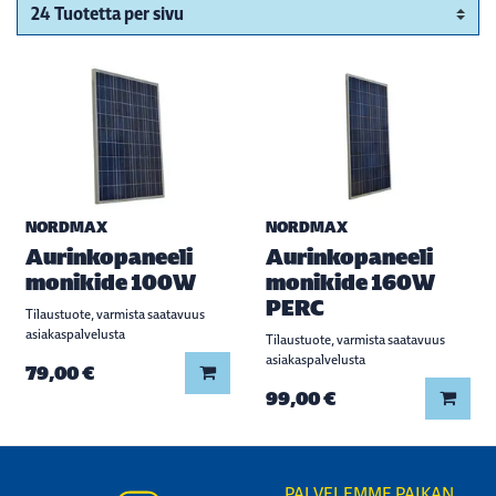
NORDMAX
NORDMAX
Aurinkopaneeli
Aurinkopaneeli
monikide 100W
monikide 160W
PERC
Tilaustuote, varmista saatavuus
asiakaspalvelusta
Tilaustuote, varmista saatavuus
asiakaspalvelusta
Lisää koriin
79,00 €
Lisää
99,00 €
PALVELEMME PAIKAN