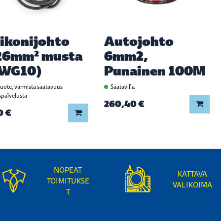
likonijohto
Autojohto
26mm² musta
6mm2,
WG10)
Punainen 100M
tuote, varmista saatavuus
Saatavilla
spalvelusta
260,40 €
Lisää
0 €
Lisää koriin
NOPEAT
KATTAVA
TOIMITUKSE
VALIKOIMA
T