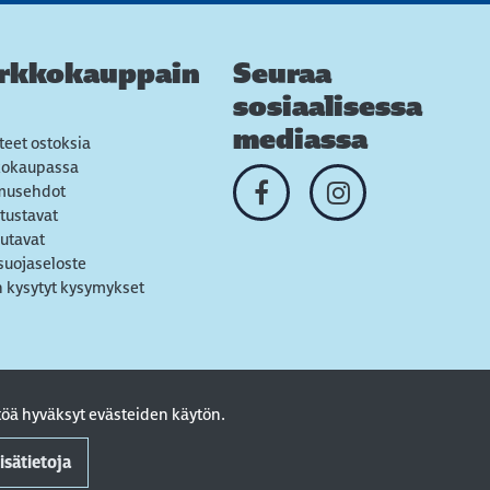
rkkokauppain
Seuraa
sosiaalisessa
mediassa
teet ostoksia
kokaupassa
musehdot
tustavat
utavat
suojaseloste
 kysytyt kysymykset
öä hyväksyt evästeiden käytön.
isätietoja