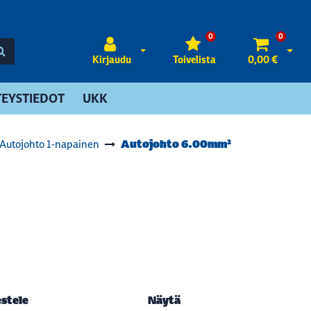
0
0
Avaa kirjautuminen
Avaa 
Kirjaudu
Toivelista
0,00 €
EYSTIEDOT
UKK
Autojohto 6.00mm²
Autojohto 1-napainen
estele
Näytä