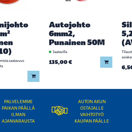
onijohto
Autojohto
Si
mm²
6mm2,
5,
nen
Punainen 50M
(A
10)
Saatavilla
Tilaus
asiaka
rmista saatavuus
135,00 €
Lisää koriin
ta
6,5
Lisää koriin
PALVELEMME
AUTON AKUN
PAIKAN PÄÄLLÄ
OSTAJALLE
ILMAN
VAIHTOTYÖ
AJANVARAUSTA
KAUPAN PÄÄLLE