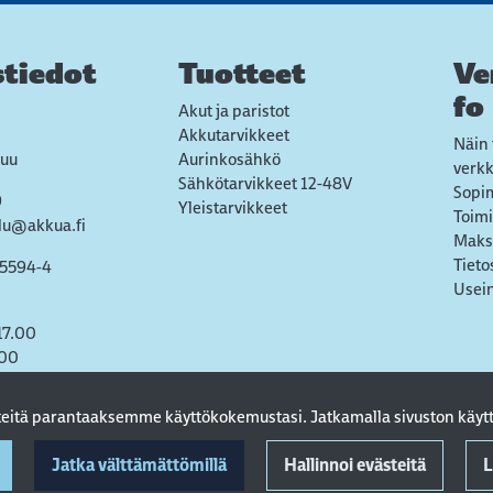
tiedot
Tuotteet
Ve
fo
Akut ja paristot
Akkutarvikkeet
Näin 
uu
Aurinkosähkö
verk
Sähkötarvikkeet 12-48V
Sopi
9
Yleistarvikkeet
Toimi
lu@akkua.fi
Maks
Tieto
55594-4
Usein
17.00
.00
steitä parantaaksemme käyttökokemustasi. Jatkamalla sivuston käytt
Jatka välttämättömillä
Hallinnoi evästeitä
L