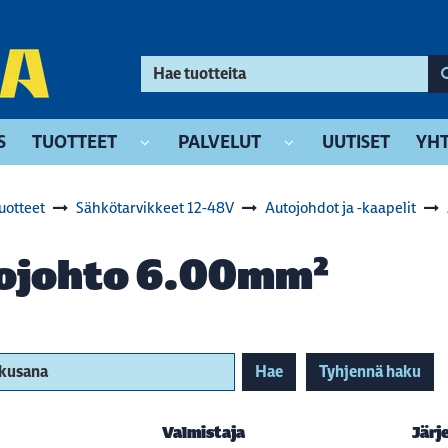
S
TUOTTEET
PALVELUT
UUTISET
YHT
uotteet
Sähkötarvikkeet 12-48V
Autojohdot ja -kaapelit
ojohto 6.00mm²
akusana
Hae
Tyhjennä haku
Valmistaja
Järj