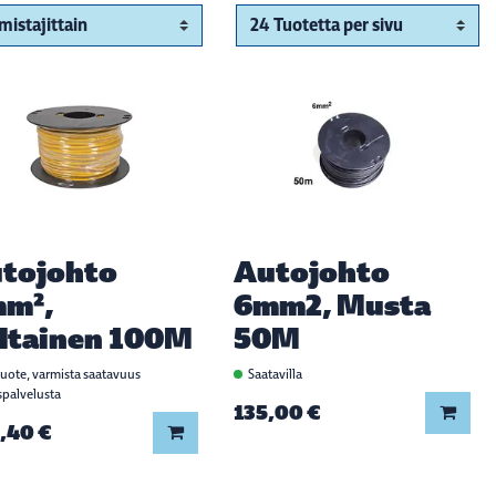
tojohto
Autojohto
m²,
6mm2, Musta
ltainen 100M
50M
tuote, varmista saatavuus
Saatavilla
spalvelusta
135,00 €
Lisää
,40 €
Lisää koriin