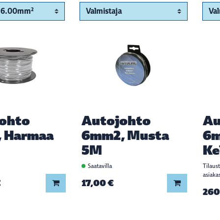
ohto
Autojohto
Au
 Harmaa
6mm2, Musta
6m
5M
Ke
Saatavilla
Tilaus
asiaka
€
17,00 €
Lisää koriin
Lisää koriin
260