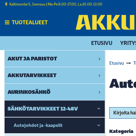
Siirry pääsisältöön
Kaltimontie 5, Joensuu | ​Ma-Pe 8.00-17.00, La 10.00-13.00
TUOTEALUEET
ETUSIVU
YRITY
AKUT JA PARISTOT
Etusivu
T
AKKUTARVIKKEET
Aut
AURINKOSÄHKÖ
SÄHKÖTARVIKKEET 12-48V
Kirjoita h
Autojohdot ja -kaapelit
Kategoria