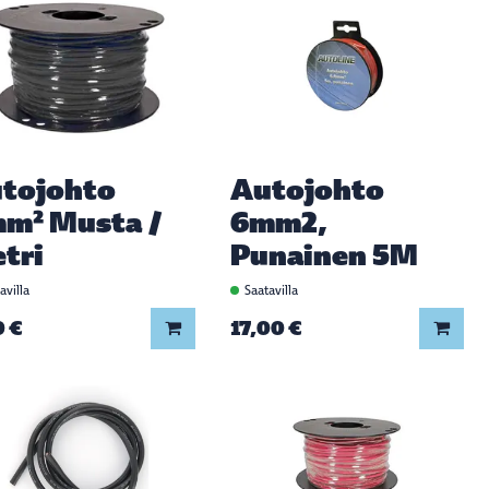
tojohto
Autojohto
m² Musta /
6mm2,
tri
Punainen 5M
avilla
Saatavilla
0 €
17,00 €
Lisää koriin
Lisää