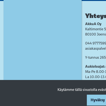
Yhteys
AkkuA Oy
Kaltimontie 5
80100 Joens
044 977759
asiakaspalve
Y-tunnus 26
Aukioloajat:
Ma-Pe 8.00-
La 10.00-13
Käytämme tällä sivustolla evä
Hyväksy