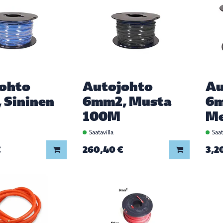
ohto
Autojohto
Au
 Sininen
6mm2, Musta
6m
100M
Me
Saatavilla
Saat
€
260,40 €
3,2
Lisää koriin
Lisää koriin