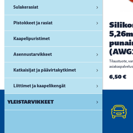
Sulakerasiat
Pistokkeet ja rasiat
Silik
5,26
Kaapelipuristimet
punai
(AWG
Asennustarvikkeet
Tilaustuote, va
asiakaspalvelus
Katkaisijat ja päävirtakytkimet
6,50 €
Liittimet ja kaapelikengät
YLEISTARVIKKEET