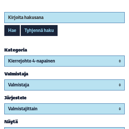
Kirjoita hakusana
Hae
Tyhjennä haku
Kategoria
Valmistaja
Järjestele
Näytä