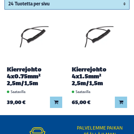
Kierrejohto
Kierrejohto
4x0.75mm²
4x1.5mm²
2,5m/1,5m
2,5m/1,5m
Saatavilla
Saatavilla
Lisää koriin
Lisää
39,00 €
65,00 €
PALVELEMME PAIKAN