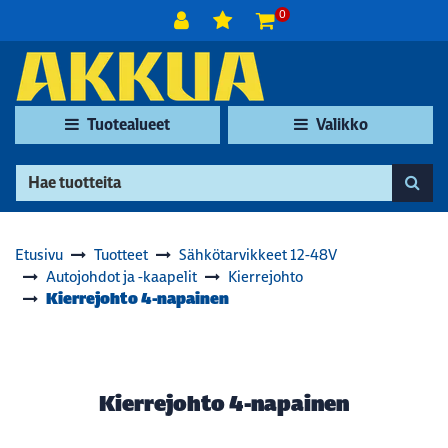
Siirry pääsisältöön
0
Tuotealueet
Valikko
Etusivu
Tuotteet
Sähkötarvikkeet 12-48V
Autojohdot ja -kaapelit
Kierrejohto
Kierrejohto 4-napainen
Kierrejohto 4-napainen