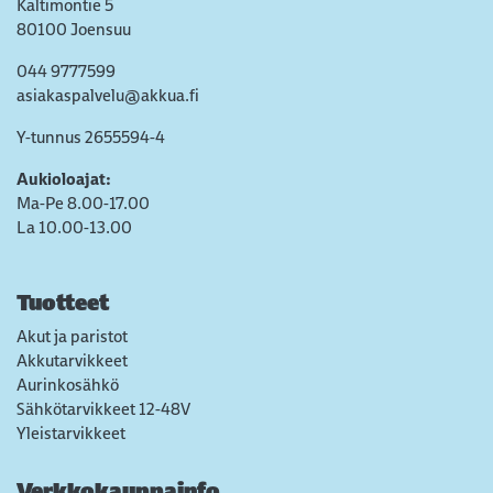
Kaltimontie 5
80100 Joensuu
044 9777599
asiakaspalvelu@akkua.fi
Y-tunnus 2655594-4
Aukioloajat:
Ma-Pe 8.00-17.00
La 10.00-13.00
Tuotteet
Akut ja paristot
Akkutarvikkeet
Aurinkosähkö
Sähkötarvikkeet 12-48V
Yleistarvikkeet
Verkkokauppainfo