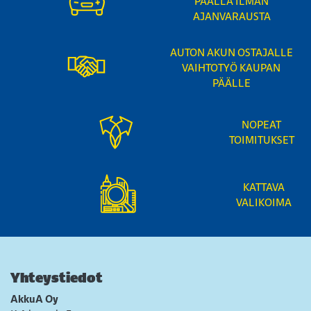
PÄÄLLÄ ILMAN
AJANVARAUSTA
AUTON AKUN OSTAJALLE
VAIHTOTYÖ KAUPAN
PÄÄLLE
NOPEAT
TOIMITUKSET
KATTAVA
VALIKOIMA
Yhteystiedot
AkkuA Oy