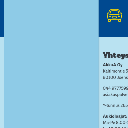
Yhteys
AkkuA Oy
Kaltimontie 5
80100 Joens
044 977759
asiakaspalve
Y-tunnus 26
Aukioloajat:
Ma-Pe 8.00-