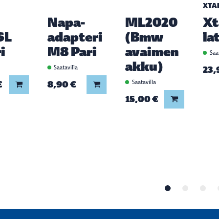
XTA
Napa-
ML2020
Xt
SL
adapteri
(Bmw
la
i
M8 Pari
avaimen
Saat
akku)
a
Saatavilla
23,
€
8,90 €
Saatavilla
Lisää koriin
Lisää koriin
15,00 €
Lisää koriin