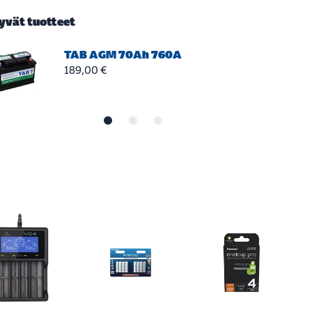
tyvät tuotteet
TAB AGM 70Ah 760A
189,00 €