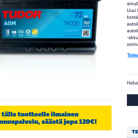
ainut
Uusi 
kestä
autoi
autoi
-akku
omina
Toim
Halua
 tälle tuotteelle ilmainen
nnuspalvelu, säästä jopa 120€!
TE