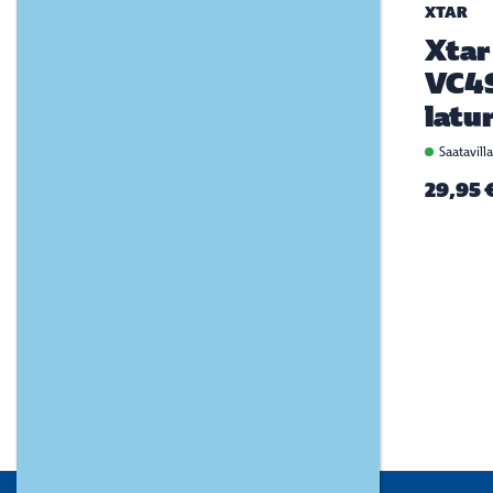
XTAR
Xtar
VC4
latur
Saatavill
29,95 