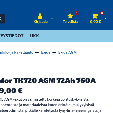
0
0
Avaa kirjautuminen
Avaa 
Kirjaudu
Toivelista
0,00 €
EYSTIEDOT
UKK
nkilö- ja Pakettiauto
Exide
Exide AGM
dor TK720 AGM 72Ah 760A
9,00 €
 AGM -akut on valmistettu korkeasuorituskykyisistä
nenteista ja materiaaleista kuten erittäin imukykyisistä
ituerottimista, pitkälle kehitetyistä lyijy-tina-lejeeringeistä ja