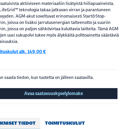
laatuisista aktiiviseen materiaaliin lisätyistä hiiliapuaineista.
LifeGrid™ teknologia takaa jatkuvan virran ja parantuneen
vyyden. AGM-akut soveltuvat erinomaisesti Start&Stop-
hin, joissa on lisäksi jarrutusenergian talteenotto ja suuriin
hin, joissa on paljon sähkövirtaa kuluttavia laitteita. Tämä AGM
jen uusi sukupolvi tukee myös älykkäitä polttoainetta säästäviä
isuuksia.
ituskulut alk. 149,00 €
n saada tiedon, kun tuotetta on jälleen saatavilla.
Avaa saatavuuskyselylomake
KNISET TIEDOT
TOIMITUSKULUT