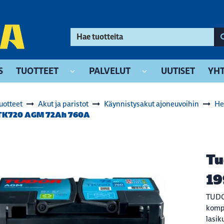
S
TUOTTEET
PALVELUT
UUTISET
YHT
uotteet
Akut ja paristot
Käynnistysakut ajoneuvoihin
He
TK720 AGM 72Ah 760A
Tu
19
TUDOE
kompo
lasiku