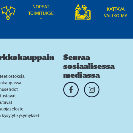
NOPEAT
KATTAVA
TOIMITUKSE
VALIKOIMA
T
rkkokauppain
Seuraa
sosiaalisessa
mediassa
teet ostoksia
kokaupassa
musehdot
tustavat
utavat
suojaseloste
 kysytyt kysymykset