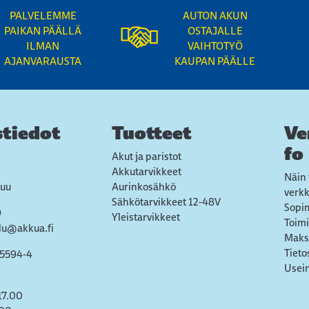
PALVELEMME
AUTON AKUN
PAIKAN PÄÄLLÄ
OSTAJALLE
ILMAN
VAIHTOTYÖ
AJANVARAUSTA
KAUPAN PÄÄLLE
tiedot
Tuotteet
Ve
fo
Akut ja paristot
Akkutarvikkeet
Näin 
uu
Aurinkosähkö
verk
Sähkötarvikkeet 12-48V
Sopi
9
Yleistarvikkeet
Toimi
lu@akkua.fi
Maks
Tieto
55594-4
Usein
17.00