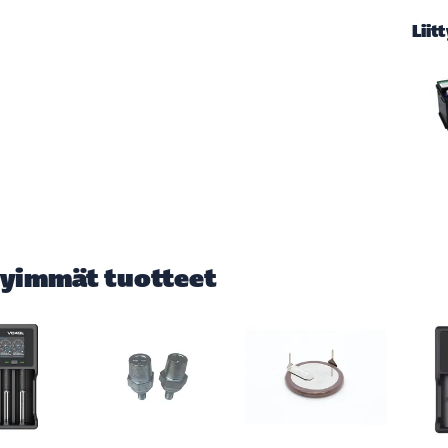
Liit
yimmät tuotteet